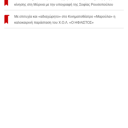
κίνησης στη Μύρινα με την υπογραφή της Σοφίας Ρουσοπούλου
Με επιτυχία και «αδιαχώρητο» στο Κινηματοθέατρο «Μαρούλα» η
καλοκαιρινή παράσταση του Χ.Ο.Λ. «Ο ΗΦΑΙΣΤΟΣ»