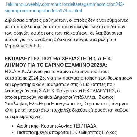
l
ieklimnou.weebly.com/omicrondeltaetagammaomicron943-
sigmapiomicronupsilondelta974nu.html
Δηλώσεις-αιτήσεις μαθημάτων, οι οποίες δεν είναι σύμφωνες
με τα προβλεπόμενα στα προσοντολόγια των εκπαιδευτών
των οδηγών κατάρτισης των ειδικοτήτων, δε λαμβάνονται
υπόψη για την ανάθεση διδακτικού έργου στα μέλη του
Μητρώου Σ.Α.Ε.Κ.
ΕΚΠΑΙΔΕΥΤΕΣ ΠΟΥ ΘΑ ΧΡΕΙΑΣΤΕΙ Η Σ.Α.Ε.Κ.
ΛΗΜΝΟΥ ΓΙΑ ΤΟ ΕΑΡΙΝΟ ΕΞΑΜΗΝΟ 2025Α:
Η Σ.Α.Ε.Κ. Λήμνου για το Εαρινό εξάμηνο του έτους
κατάρτισης 2024-25, για την πραγματοποίηση των θεωρητικών
και εργαστηριακών μαθημάτων στις 6 Ειδικότητες που
λειτουργούν στη Σ.Α.Ε.Κ. θα χρειαστεί ΕΚΠΑΙΔΕΥΤΕΣ, οι
οποίοι μπορούν να είναι Δημόσιοι Υπάλληλοι, Ιδιωτικοί
Υπάλληλοι, Ελεύθεροι Επαγγελματίες, Στρατιωτικοί, άνεργοι
κλπ, με τα παρακάτω πτυχία/εξειδικεύσεις/προσόντα, καθώς
και εμπειροτέχνες:
Αισθητικής- Κοσμητολογίας ΤΕΙ / ΠΑΔΑ
Πιστοποιημένοι απόφοιτοι ΙΕΚ ειδικότητας Ειδικός