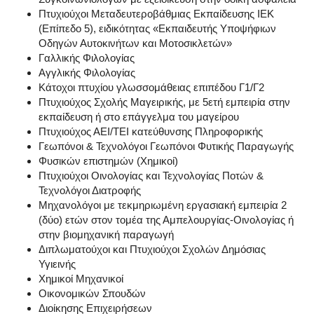
Πτυχιούχοι Μεταδευτεροβάθμιας Εκπαίδευσης ΙΕΚ
(Επίπεδο 5), ειδικότητας «Εκπαιδευτής Υποψήφιων
Οδηγών Αυτοκινήτων και Μοτοσικλετών»
Γαλλικής Φιλολογίας
Αγγλικής Φιλολογίας
Κάτοχοι πτυχίου γλωσσομάθειας επιπέδου Γ1/Γ2
Πτυχιούχος Σχολής Μαγειρικής, με 5ετή εμπειρία στην
εκπαίδευση ή στο επάγγελμα του μαγείρου
Πτυχιούχος ΑΕΙ/ΤΕΙ κατεύθυνσης Πληροφορικής
Γεωπόνοι & Τεχνολόγοι Γεωπόνοι Φυτικής Παραγωγής
Φυσικών επιστημών (Χημικοί)
Πτυχιούχοι Οινολογίας και Τεχνολογίας Ποτών &
Τεχνολόγοι Διατροφής
Μηχανολόγοι με τεκμηριωμένη εργασιακή εμπειρία 2
(δύο) ετών στον τομέα της Αμπελουργίας-Οινολογίας ή
στην βιομηχανική παραγωγή
Διπλωματούχοι και Πτυχιούχοι Σχολών Δημόσιας
Υγιεινής
Χημικοί Μηχανικοί
Οικονομικών Σπουδών
Διοίκησης Επιχειρήσεων