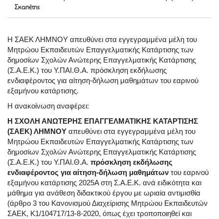
Σκαπέτης
Η ΣΑΕΚ ΛΗΜΝΟΥ απευθύνει στα εγγεγραμμένα μέλη του
Μητρώου Εκπαιδευτών Επαγγελματικής Κατάρτισης των
δημοσίων Σχολών Ανώτερης Επαγγελματικής Κατάρτισης
(Σ.Α.Ε.Κ.) του Υ.ΠΑΙ.Θ.Α. πρόσκληση εκδήλωσης
ενδιαφέροντος για αίτηση-δήλωση μαθημάτων του εαρινού
εξαμήνου κατάρτισης.
Η ανακοίνωση αναφέρει:
Η ΣΧΟΛΗ ΑΝΩΤΕΡΗΣ ΕΠΑΓΓΕΛΜΑΤΙΚΗΣ ΚΑΤΑΡΤΙΣΗΣ
(ΣΑΕΚ) ΛΗΜΝΟΥ
απευθύνει στα εγγεγραμμένα μέλη του
Μητρώου Εκπαιδευτών Επαγγελματικής Κατάρτισης των
δημοσίων Σχολών Ανώτερης Επαγγελματικής Κατάρτισης
(Σ.Α.Ε.Κ.) του Υ.ΠΑΙ.Θ.Α.
πρόσκληση εκδήλωσης
ενδιαφέροντος για αίτηση-δήλωση μαθημάτων
του εαρινού
εξαμήνου κατάρτισης 2025Α στη Σ.Α.Ε.Κ. ανά ειδικότητα και
μάθημα για ανάθεση διδακτικού έργου με ωριαία αντιμισθία
(άρθρο 3 του Κανονισμού Διαχείρισης Μητρώου Εκπαιδευτών
ΣΑΕΚ, Κ1/104717/13-8-2020, όπως έχει τροποποιηθεί και