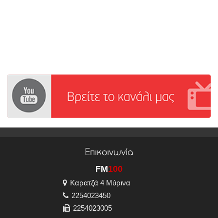
Επικοινωνία
FM
100
Καρατζά 4 Μύρινα
2254023450
2254023005