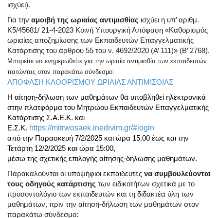
ισχύει).
Για την
αμοιβή της ωριαίας αντιμισθίας
ισχύει η υπ’ αριθμ.
Κ5/45681/ 21-4-2023 Κοινή Υπουργική Απόφαση «Καθορισμός
ωριαίας αποζημίωσης των Εκπαιδευτών Επαγγελματικής
Κατάρτισης του άρθρου 55 του ν. 4692/2020 (Α’ 111)» (Β’ 2768).
Μπορείτε να ενημερωθείτε για την ωριαία αντιμισθία των εκπαιδευτών
πατώντας στον παρακάτω σύνδεσμο:
ΑΠΟΦΑΣΗ ΚΑΘΟΡΙΣΜΟΥ ΩΡΙΑΙΑΣ ΑΝΤΙΜΙΣΘΙΑΣ
Η αίτηση-δήλωση των μαθημάτων θα υποβληθεί ηλεκτρονικά
στην πλατφόρμα του Μητρώου Εκπαιδευτών Επαγγελματικής
Κατάρτισης Σ.Α.Ε.Κ. και
Ε.Σ.Κ.
https://mitrwosaek.inedivim.gr/#login
από την Παρασκευή 7/2/2025 και ώρα 15.00 έως και την
Τετάρτη 12/2/2025 και ώρα 15:00,
μέσω της σχετικής επιλογής αίτησης-δήλωσης μαθημάτων.
Παρακαλούνται οι υποψήφιοι εκπαιδευτές
να συμβουλεύονται
τους οδηγούς κατάρτισης
των ειδικοτήτων σχετικά με το
προσοντολόγιο των εκπαιδευτών και τη διδακτέα ύλη των
μαθημάτων, πριν την αίτηση-δήλωση των μαθημάτων στον
παρακάτω σύνδεσμο: