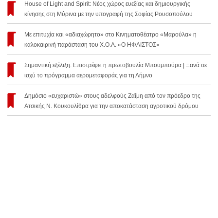
House of Light and Spirit: Νέος χώρος ευεξίας και δημιουργικής
κίνησης στη Μύρινα με την υπογραφή της Σοφίας Ρουσοπούλου
Με επιτυχία και «αδιαχώρητο» στο Κινηματοθέατρο «Μαρούλα» η
καλοκαιρινή παράσταση του Χ.Ο.Λ. «Ο ΗΦΑΙΣΤΟΣ»
Σημαντική εξέλιξη: Επιστρέφει η πρωτοβουλία Μπουμπούρα | Ξανά σε
ισχύ το πρόγραμμα αερομεταφοράς για τη Λήμνο
Δημόσιο «ευχαριστώ» στους αδελφούς Ζαΐμη από τον πρόεδρο της
Ατσικής Ν. Κουκουλίθρα για την αποκατάσταση αγροτικού δρόμου