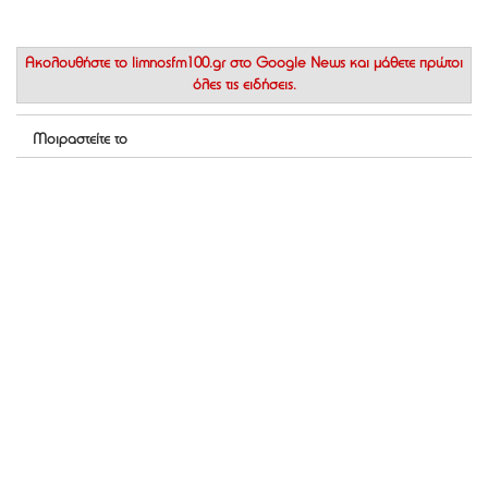
Ακολουθήστε το
limnosfm100.gr στο Google News
και μάθετε πρώτοι
όλες τις ειδήσεις.
Μοιραστείτε το