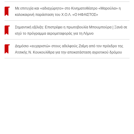
Με επιτυχία και «αδιαχώρητο» στο Κινηματοθέατρο «Μαρούλα» η
καλοκαιρινή παράσταση του Χ.Ο.Λ. «Ο ΗΦΑΙΣΤΟΣ»
Σημαντική εξέλιξη: Επιστρέφει η πρωτοβουλία Μπουμπούρα | Ξανά σε
ισχύ το πρόγραμμα αερομεταφοράς για τη Λήμνο
Δημόσιο «ευχαριστώ» στους αδελφούς Ζαΐμη από τον πρόεδρο της
Ατσικής Ν. Κουκουλίθρα για την αποκατάσταση αγροτικού δρόμου