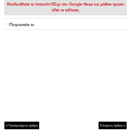
Ακολουθήστε το
limnosfm100.gr στο Google News
και μάθετε πρώτοι
όλες τις ειδήσεις.
Μοιραστείτε το
Προηγούμενο άρθρο
Επόμενο άρθρο