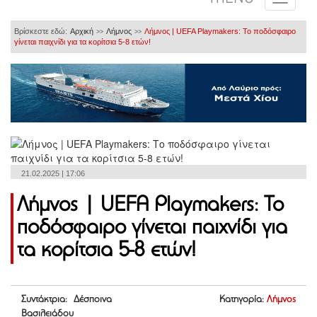
Βρίσκεστε εδώ:
Αρχική
Λήμνος
Λήμνος | UEFA Playmakers: Το ποδόσφαιρο
>>
>>
γίνεται παιχνίδι για τα κορίτσια 5-8 ετών!
21.02.2025 | 17:06
Λήμνος | UEFA Playmakers: Το
ποδόσφαιρο γίνεται παιχνίδι για
τα κορίτσια 5-8 ετών!
Συντάκτρια: Δέσποινα
Κατηγορία:
Λήμνος
Βασιλειάδου