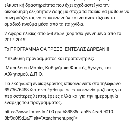
ελκυστική δραστηριότητα που έχει σχεδιαστεί για την
οικοδόμηση δεξιοτήτων ζωής με στόχο τα παιδιά να μάθουν να
συνεργάζονται, να επικοινωνούν και να αναπτύξουν το
ομαδικό πνεύμα μέσα από τα παιχνίδια.
? Αφορά ηλικίες από 5-8 ετών (κορίτσια γεννημένα από το
2017-2019!
Το ΠΡΟΓΡΑΜΜΑ ΘΑ ΤΡΕΞΕΙ ΕΝΤΕΛΩΣ ΔΩΡΕΑΝ!!!
Υπεύθυνη προγράμματος και προπονήτριες:
Μπουλέτου Μαρία, Καθηγήτρια Φυσικής Αγωγής και
Αθλητισμού, Δ.Π.Θ.
Για εκδήλωση ενδιαφέροντος επικοινωνείτε στο τηλέφωνο
6973676468 ώστε να έρθουμε σε επικοινωνία μαζί σας για
περισσότερες λεπτομέρειες αλλά και για την ημερομηνία
έναρξης του προγράμματος.
https://www.limnosfm100.gr/cb86836c-ab85-4ea9-9010-
8bf0d0f9d1a7" alt="Attachment.png">