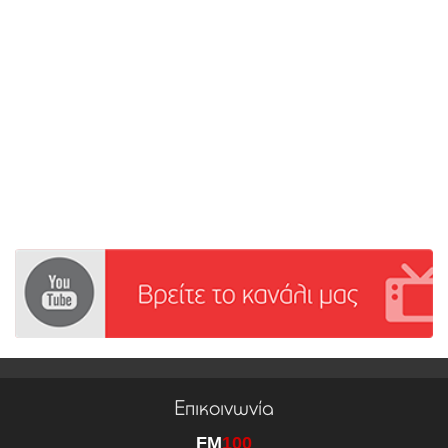
Επικοινωνία
FM
100