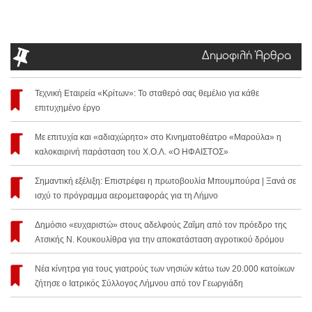
Δημοφιλή Άρθρα
Τεχνική Εταιρεία «Κρίτων»: Το σταθερό σας θεμέλιο για κάθε
επιτυχημένο έργο
Με επιτυχία και «αδιαχώρητο» στο Κινηματοθέατρο «Μαρούλα» η
καλοκαιρινή παράσταση του Χ.Ο.Λ. «Ο ΗΦΑΙΣΤΟΣ»
Σημαντική εξέλιξη: Επιστρέφει η πρωτοβουλία Μπουμπούρα | Ξανά σε
ισχύ το πρόγραμμα αερομεταφοράς για τη Λήμνο
Δημόσιο «ευχαριστώ» στους αδελφούς Ζαΐμη από τον πρόεδρο της
Ατσικής Ν. Κουκουλίθρα για την αποκατάσταση αγροτικού δρόμου
Νέα κίνητρα για τους γιατρούς των νησιών κάτω των 20.000 κατοίκων
ζήτησε ο Ιατρικός Σύλλογος Λήμνου από τον Γεωργιάδη