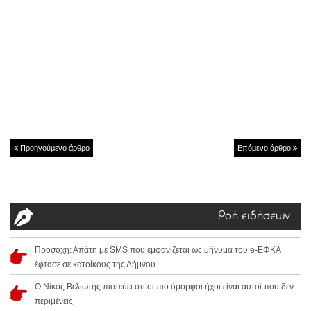
Προηγούμενο άρθρο
Επόμενο άρθρο
Ροή ειδήσεων
Προσοχή: Απάτη με SMS που εμφανίζεται ως μήνυμα του e-ΕΦΚΑ
έφτασε σε κατοίκους της Λήμνου
Ο Νίκος Βελιώτης πιστεύει ότι οι πιο όμορφοι ήχοι είναι αυτοί που δεν
περιμένεις