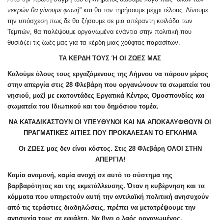
νεκρών θα γίνουμε φωνή"
και θα τον τηρήσουμε μέχρι τέλους. Δίνουμε
την υπόσχεση πως δε θα ζήσουμε σε μια απέραντη κοιλάδα των
Τεμπών, θα παλέψουμε οργανωμένα ενάντια στην πολιτική που
θυσιάζει τις ζωές μας για τα κέρδη μιας χούφτας παρασίτων.
ΤΑ ΚΕΡΔΗ ΤΟΥΣ Ή ΟΙ ΖΩΕΣ ΜΑΣ
Καλούμε όλους τους εργαζόμενους της Λήμνου να πάρουν μέρος
στην απεργία στις 28 Φλεβάρη που οργανώνουν τα σωματεία του
νησιού, μαζί με εκατοντάδες Εργατικά Κέντρα, Ομοσπονδίες και
σωματεία του Ιδιωτικού και του δημόσιου τομέα.
ΝΑ ΚΑΤΑΔΙΚΑΣΤΟΥΝ ΟΙ ΥΠΕΥΘΥΝΟΙ ΚΑΙ ΝΑ ΑΠΟΚΑΛΥΦΘΟΥΝ ΟΙ
ΠΡΑΓΜΑΤΙΚΕΣ ΑΙΤΙΕΣ ΠΟΥ ΠΡΟΚΑΛΕΣΑΝ ΤΟ ΕΓΚΛΗΜΑ
Οι ΖΩΕΣ μας δεν είναι κόστος. Στις 28 Φλεβάρη ΟΛΟΙ ΣΤΗΝ
ΑΠΕΡΓΙΑ!
Καμία αναμονή, καμία ανοχή σε αυτό το σύστημα της
βαρβαρότητας και της εκμετάλλευσης. Όταν η κυβέρνηση και τα
κόμματα που υπηρετούν αυτή την αντιλαϊκή πολιτική ανησυχούν
από τις τεράστιες διαδηλώσεις, πρέπει να μετατρέψουμε την
ανησυχία τους σε εφιάλτη. Να βγει ο λαός οργανωμένος,