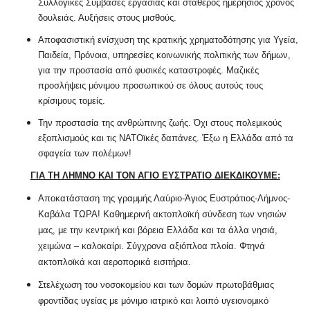
Συλλογικές Συμβάσες εργασίας και σταθερός ημερήσιος χρόνος
δουλειάς. Αυξήσεις στους μισθούς.
Αποφασιστική ενίσχυση της κρατικής χρηματοδότησης για Υγεία,
Παιδεία, Πρόνοια, υπηρεσίες κοινωνικής πολιτικής των δήμων,
για την προστασία από φυσικές καταστροφές. Μαζικές
προσλήψεις μόνιμου προσωπικού σε όλους αυτούς τους
κρίσιμους τομείς.
Την προστασία της ανθρώπινης ζωής. Όχι στους πολεμικούς
εξοπλισμούς και τις ΝΑΤΟϊκές δαπάνες. Έξω η Ελλάδα από τα
σφαγεία των πολέμων!
ΓΙΑ ΤΗ ΛΗΜΝΟ ΚΑΙ ΤΟΝ ΑΓΙΟ ΕΥΣΤΡΑΤΙΟ ΔΙΕΚΔΙΚΟΥΜΕ:
Αποκατάσταση της γραμμής Λαύριο-Άγιος Ευστράτιος-Λήμνος-
Καβάλα ΤΩΡΑ! Καθημερινή ακτοπλοϊκή σύνδεση των νησιών
μας, με την κεντρική και βόρεια Ελλάδα και τα άλλα νησιά,
χειμώνα – καλοκαίρι. Σύγχρονα αξιόπλοα πλοία. Φτηνά
ακτοπλοϊκά και αεροπορικά εισιτήρια.
Στελέχωση του νοσοκομείου και των δομών πρωτοβάθμιας
φροντίδας υγείας με μόνιμο ιατρικό και λοιπό υγειονομικό