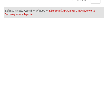
Βρίσκεστε εδώ:
Αρχική
Λήμνος
Νέα συγκέντρωση και στη Λήμνο για το
>>
>>
δυστύχημα των Τεμπών