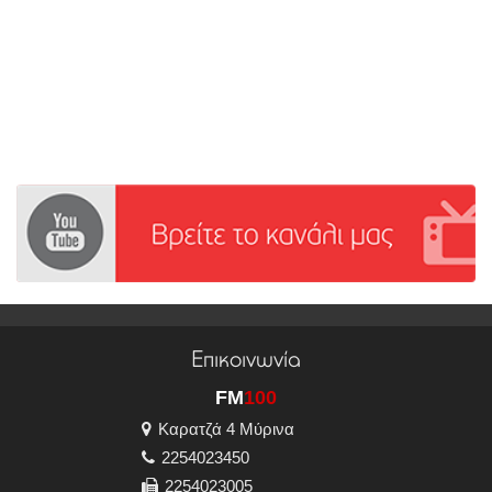
Επικοινωνία
FM
100
Καρατζά 4 Μύρινα
2254023450
2254023005