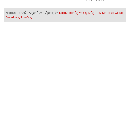
Βρίσκεστε εδώ:
Αρχική
Λήμνος
Κατανυκτικός Εσπερινός στον Μητροπολιτικό
>>
>>
Ναό Αγίας Τριάδας