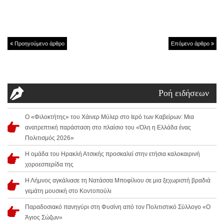
Προηγούμενο άρθρο
Επόμενο άρθρο
Ροή ειδήσεων
Ο «Φιλοκτήτης» του Χάινερ Μύλερ στο Ιερό των Καβείρων: Μια
ανατρεπτική παράσταση στο πλαίσιο του «Όλη η Ελλάδα ένας
Πολιτισμός 2026»
Η ομάδα του Ηρακλή Ατσικής προσκαλεί στην ετήσια καλοκαιρινή
χοροεσπερίδα της
Η Λήμνος αγκάλιασε τη Νατάσσα Μποφίλιου σε μια ξεχωριστή βραδιά
γεμάτη μουσική στο Κοντοπούλι
Παραδοσιακό πανηγύρι στη Φυσίνη από τον Πολιτιστικό Σύλλογο «Ο
Άγιος Σώζων»