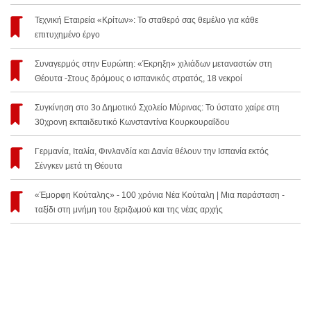
Τεχνική Εταιρεία «Κρίτων»: Το σταθερό σας θεμέλιο για κάθε
επιτυχημένο έργο
Συναγερμός στην Ευρώπη: «Έκρηξη» χιλιάδων μεταναστών στη
Θέουτα -Στους δρόμους ο ισπανικός στρατός, 18 νεκροί
Συγκίνηση στο 3ο Δημοτικό Σχολείο Μύρινας: Το ύστατο χαίρε στη
30χρονη εκπαιδευτικό Κωνσταντίνα Κουρκουραΐδου
Γερμανία, Ιταλία, Φινλανδία και Δανία θέλουν την Ισπανία εκτός
Σένγκεν μετά τη Θέουτα
«Έμορφη Κούταλης» - 100 χρόνια Νέα Κούταλη | Μια παράσταση -
ταξίδι στη μνήμη του ξεριζωμού και της νέας αρχής