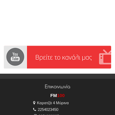
Επικοινωνία
FM
100
Καρατζά 4 Μύρινα
2254023450