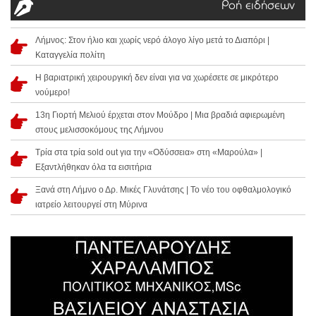
Ροή ειδήσεων
Λήμνος: Στον ήλιο και χωρίς νερό άλογο λίγο μετά το Διαπόρι |
Καταγγελία πολίτη
Η βαριατρική χειρουργική δεν είναι για να χωρέσετε σε μικρότερο
νούμερο!
13η Γιορτή Μελιού έρχεται στον Μούδρο | Μια βραδιά αφιερωμένη
στους μελισσοκόμους της Λήμνου
Τρία στα τρία sold out για την «Οδύσσεια» στη «Μαρούλα» |
Εξαντλήθηκαν όλα τα εισιτήρια
Ξανά στη Λήμνο ο Δρ. Μικές Γλυνάτσης | Το νέο του οφθαλμολογικό
ιατρείο λειτουργεί στη Μύρινα