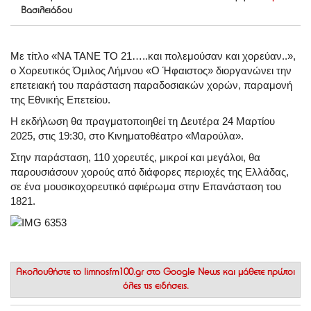
Βασιλειάδου
Με τίτλο «ΝΑ ΤΑΝΕ ΤΟ 21…..και πολεμούσαν και χορεύαν..»,
ο Χορευτικός Όμιλος Λήμνου «Ο Ήφαιστος» διοργανώνει την
επετειακή του παράσταση παραδοσιακών χορών, παραμονή
της Εθνικής Επετείου.
Η εκδήλωση θα πραγματοποιηθεί τη
Δευτέρα 24 Μαρτίου
2025, στις 19:30
, στο Κινηματοθέατρο «Μαρούλα».
Στην παράσταση,
110 χορευτές, μικροί και μεγάλοι
, θα
παρουσιάσουν χορούς από διάφορες περιοχές της Ελλάδας,
σε ένα μουσικοχορευτικό αφιέρωμα στην Επανάσταση του
1821.
Ακολουθήστε το
limnosfm100.gr στο Google News
και μάθετε πρώτοι
όλες τις ειδήσεις.