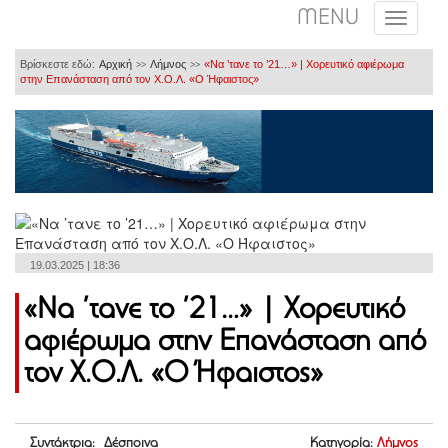
MENU
Βρίσκεστε εδώ:
Αρχική
Λήμνος
«Να ’τανε το ’21…» | Χορευτικό αφιέρωμα
>>
>>
στην Επανάσταση από τον Χ.Ο.Λ. «Ο Ήφαιστος»
19.03.2025 | 18:36
«Να ’τανε το ’21…» | Χορευτικό
αφιέρωμα στην Επανάσταση από
τον Χ.Ο.Λ. «Ο Ήφαιστος»
Συντάκτρια: Δέσποινα
Κατηγορία:
Λήμνος