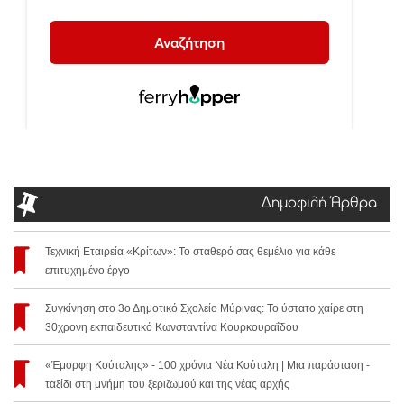
Δημοφιλή Άρθρα
Τεχνική Εταιρεία «Κρίτων»: Το σταθερό σας θεμέλιο για κάθε
επιτυχημένο έργο
Συγκίνηση στο 3ο Δημοτικό Σχολείο Μύρινας: Το ύστατο χαίρε στη
30χρονη εκπαιδευτικό Κωνσταντίνα Κουρκουραΐδου
«Έμορφη Κούταλης» - 100 χρόνια Νέα Κούταλη | Μια παράσταση -
ταξίδι στη μνήμη του ξεριζωμού και της νέας αρχής