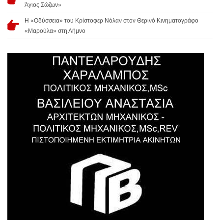
Άγιος Σώζων»
Η «Οδύσσεια» του Κρίστοφερ Νόλαν στον Θερινό Κινηματογράφο
«Μαρούλα» στη Λήμνο