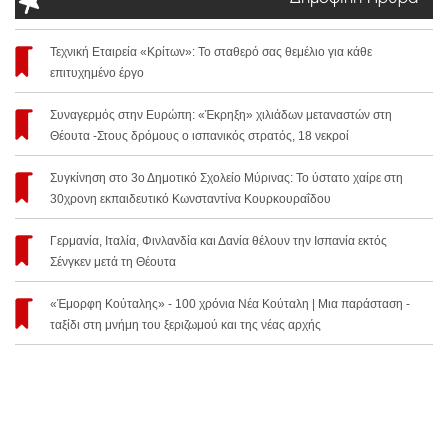
Τεχνική Εταιρεία «Κρίτων»: Το σταθερό σας θεμέλιο για κάθε
επιτυχημένο έργο
Συναγερμός στην Ευρώπη: «Έκρηξη» χιλιάδων μεταναστών στη
Θέουτα -Στους δρόμους ο ισπανικός στρατός, 18 νεκροί
Συγκίνηση στο 3ο Δημοτικό Σχολείο Μύρινας: Το ύστατο χαίρε στη
30χρονη εκπαιδευτικό Κωνσταντίνα Κουρκουραΐδου
Γερμανία, Ιταλία, Φινλανδία και Δανία θέλουν την Ισπανία εκτός
Σένγκεν μετά τη Θέουτα
«Έμορφη Κούταλης» - 100 χρόνια Νέα Κούταλη | Μια παράσταση -
ταξίδι στη μνήμη του ξεριζωμού και της νέας αρχής