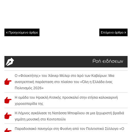
Προηγούμενο άρθρο
Επόμενο άρθρο
Ροή ειδήσεων
Ο «Φιλοκτήτης» του Χάινερ Μύλερ στο Ιερό των Καβείρων: Μια
ανατρεπτική παράσταση στο πλαίσιο του «Όλη η Ελλάδα ένας
Πολιτισμός 2026»
Η ομάδα του Ηρακλή Ατσικής προσκαλεί στην ετήσια καλοκαιρινή
χοροεσπερίδα της
Η Λήμνος αγκάλιασε τη Νατάσσα Μποφίλιου σε μια ξεχωριστή βραδιά
γεμάτη μουσική στο Κοντοπούλι
Παραδοσιακό πανηγύρι στη Φυσίνη από τον Πολιτιστικό Σύλλογο «Ο