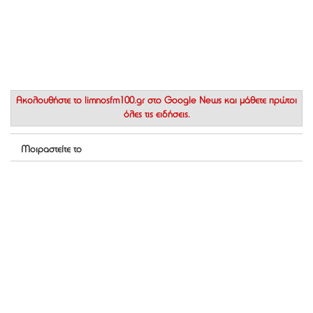
Ακολουθήστε το
limnosfm100.gr στο Google News
και μάθετε πρώτοι
όλες τις ειδήσεις.
Μοιραστείτε το