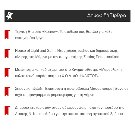
Δημοφιλή Άρθρα
Τεχνική Εταιρεία «Κρίτων»: Το σταθερό σας θεμέλιο για κάθε
επιτυχημένο έργο
House of Light and Spirit: Νέος χώρος ευεξίας και δημιουργικής
κίνησης στη Μύρινα με την υπογραφή της Σοφίας Ρουσοπούλου
Με επιτυχία και «αδιαχώρητο» στο Κινηματοθέατρο «Μαρούλα» η
καλοκαιρινή παράσταση του Χ.Ο.Λ. «Ο ΗΦΑΙΣΤΟΣ»
Σημαντική εξέλιξη: Επιστρέφει η πρωτοβουλία Μπουμπούρα | Ξανά σε
ισχύ το πρόγραμμα αερομεταφοράς για τη Λήμνο
Δημόσιο «ευχαριστώ» στους αδελφούς Ζαΐμη από τον πρόεδρο της
Ατσικής Ν. Κουκουλίθρα για την αποκατάσταση αγροτικού δρόμου