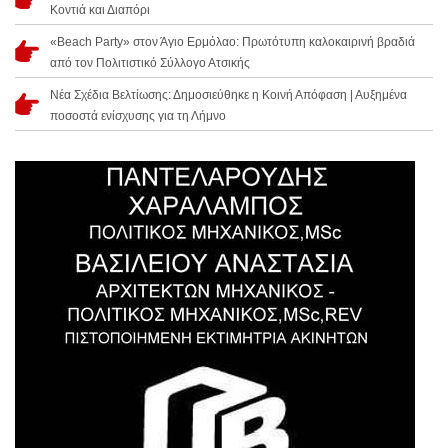
Κοντιά και Διαπόρι
«Beach Party» στον Άγιο Ερμόλαο: Πρωτότυπη καλοκαιρινή βραδιά
από τον Πολιτιστικό Σύλλογο Ατσικής
Νέα Σχέδια Βελτίωσης: Δημοσιεύθηκε η Κοινή Απόφαση | Αυξημένα
ποσοστά ενίσχυσης για τη Λήμνο