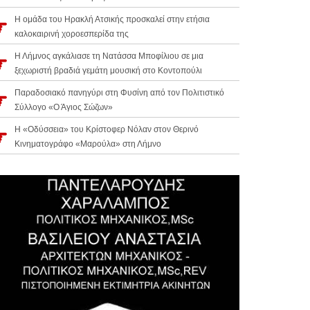
Η ομάδα του Ηρακλή Ατσικής προσκαλεί στην ετήσια
καλοκαιρινή χοροεσπερίδα της
Η Λήμνος αγκάλιασε τη Νατάσσα Μποφίλιου σε μια
ξεχωριστή βραδιά γεμάτη μουσική στο Κοντοπούλι
Παραδοσιακό πανηγύρι στη Φυσίνη από τον Πολιτιστικό
Σύλλογο «Ο Άγιος Σώζων»
Η «Οδύσσεια» του Κρίστοφερ Νόλαν στον Θερινό
Κινηματογράφο «Μαρούλα» στη Λήμνο