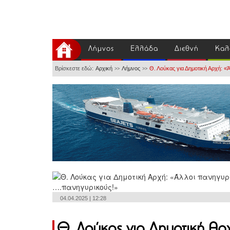
Λήμνος
Ελλάδα
Διεθνή
Καλ
Βρίσκεστε εδώ:
Αρχική
Λήμνος
Θ. Λούκας για Δημοτική Αρχή: «Ά
>>
>>
04.04.2025 | 12:28
Θ. Λούκας για Δημοτική Αρχ