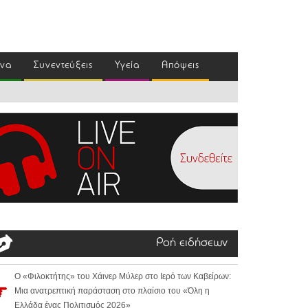
ένα
Συνεντεύξεις
Υγεία
Απόψεις
Ροή ειδήσεων
Ο «Φιλοκτήτης» του Χάινερ Μύλερ στο Ιερό των Καβείρων:
Μια ανατρεπτική παράσταση στο πλαίσιο του «Όλη η
Ελλάδα ένας Πολιτισμός 2026»