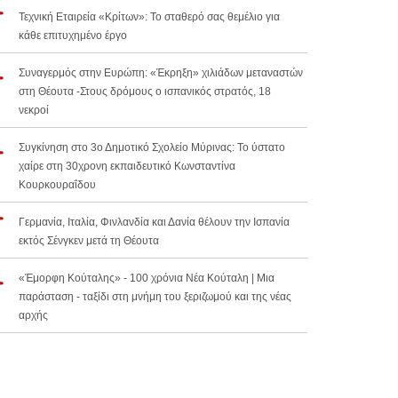
Τεχνική Εταιρεία «Κρίτων»: Το σταθερό σας θεμέλιο για
κάθε επιτυχημένο έργο
Συναγερμός στην Ευρώπη: «Έκρηξη» χιλιάδων μεταναστών
στη Θέουτα -Στους δρόμους ο ισπανικός στρατός, 18
νεκροί
Συγκίνηση στο 3ο Δημοτικό Σχολείο Μύρινας: Το ύστατο
χαίρε στη 30χρονη εκπαιδευτικό Κωνσταντίνα
Κουρκουραΐδου
Γερμανία, Ιταλία, Φινλανδία και Δανία θέλουν την Ισπανία
εκτός Σένγκεν μετά τη Θέουτα
«Έμορφη Κούταλης» - 100 χρόνια Νέα Κούταλη | Μια
παράσταση - ταξίδι στη μνήμη του ξεριζωμού και της νέας
αρχής