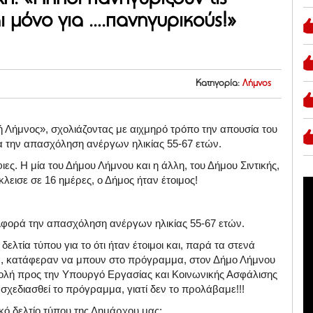
ναι μόνο για ….πανηγυρικούς!»
Κατηγορία:
Λήμνος
ή Λήμνος», σχολιάζοντας με αιχμηρό τρόπο την απουσία του
 την απασχόληση ανέργων ηλικίας 55-67 ετών.
ες. Η μία του Δήμου Λήμνου και η άλλη, του Δήμου Σιντικής,
λεισε σε 16 ημέρες, ο Δήμος ήταν έτοιμος!
 Αφορά την απασχόληση ανέργων ηλικίας 55-67 ετών.
λτία τύπου για το ότι ήταν έτοιμοι και, παρά τα στενά
ες), κατάφεραν να μπουν στο πρόγραμμα, στον Δήμο Λήμνου
στολή προς την Υπουργό Εργασίας και Κοινωνικής Ασφάλισης
χεδιασθεί το πρόγραμμα, γιατί δεν το προλάβαμε!!!
ικό δελτίο τύπου της Δημάρχου μας: