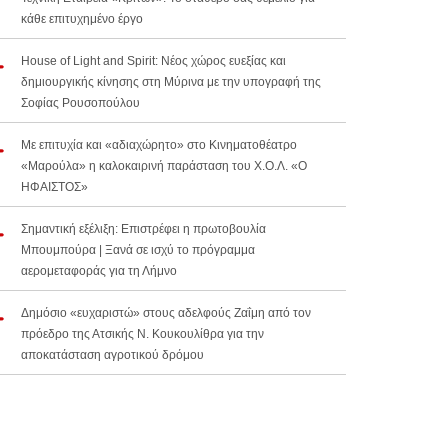
κάθε επιτυχημένο έργο
House of Light and Spirit: Νέος χώρος ευεξίας και
δημιουργικής κίνησης στη Μύρινα με την υπογραφή της
Σοφίας Ρουσοπούλου
Με επιτυχία και «αδιαχώρητο» στο Κινηματοθέατρο
«Μαρούλα» η καλοκαιρινή παράσταση του Χ.Ο.Λ. «Ο
ΗΦΑΙΣΤΟΣ»
Σημαντική εξέλιξη: Επιστρέφει η πρωτοβουλία
Μπουμπούρα | Ξανά σε ισχύ το πρόγραμμα
αερομεταφοράς για τη Λήμνο
Δημόσιο «ευχαριστώ» στους αδελφούς Ζαΐμη από τον
πρόεδρο της Ατσικής Ν. Κουκουλίθρα για την
αποκατάσταση αγροτικού δρόμου