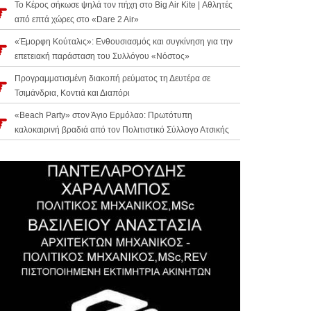
Το Κέρος σήκωσε ψηλά τον πήχη στο Big Air Kite | Αθλητές
από επτά χώρες στο «Dare 2 Air»
«Έμορφη Κούταλις»: Ενθουσιασμός και συγκίνηση για την
επετειακή παράσταση του Συλλόγου «Νόστος»
Προγραμματισμένη διακοπή ρεύματος τη Δευτέρα σε
Τσιμάνδρια, Κοντιά και Διαπόρι
«Beach Party» στον Άγιο Ερμόλαο: Πρωτότυπη
καλοκαιρινή βραδιά από τον Πολιτιστικό Σύλλογο Ατσικής