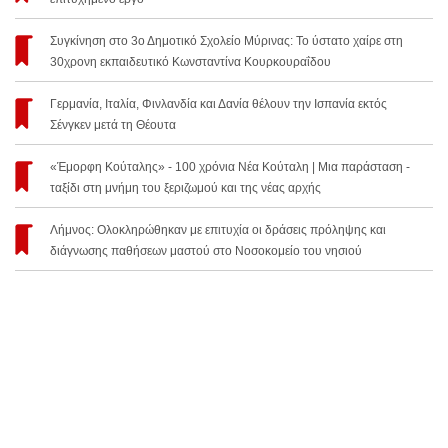
Συγκίνηση στο 3ο Δημοτικό Σχολείο Μύρινας: Το ύστατο χαίρε στη
30χρονη εκπαιδευτικό Κωνσταντίνα Κουρκουραΐδου
Γερμανία, Ιταλία, Φινλανδία και Δανία θέλουν την Ισπανία εκτός
Σένγκεν μετά τη Θέουτα
«Έμορφη Κούταλης» - 100 χρόνια Νέα Κούταλη | Μια παράσταση -
ταξίδι στη μνήμη του ξεριζωμού και της νέας αρχής
Λήμνος: Ολοκληρώθηκαν με επιτυχία οι δράσεις πρόληψης και
διάγνωσης παθήσεων μαστού στο Νοσοκομείο του νησιού