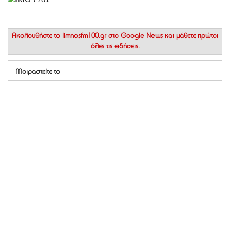
Ακολουθήστε το
limnosfm100.gr στο Google News
και μάθετε πρώτοι
όλες τις ειδήσεις.
Μοιραστείτε το