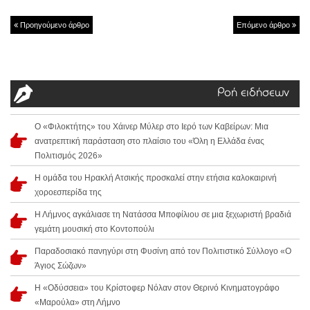
Προηγούμενο άρθρο
Επόμενο άρθρο
Ροή ειδήσεων
Ο «Φιλοκτήτης» του Χάινερ Μύλερ στο Ιερό των Καβείρων: Μια
ανατρεπτική παράσταση στο πλαίσιο του «Όλη η Ελλάδα ένας
Πολιτισμός 2026»
Η ομάδα του Ηρακλή Ατσικής προσκαλεί στην ετήσια καλοκαιρινή
χοροεσπερίδα της
Η Λήμνος αγκάλιασε τη Νατάσσα Μποφίλιου σε μια ξεχωριστή βραδιά
γεμάτη μουσική στο Κοντοπούλι
Παραδοσιακό πανηγύρι στη Φυσίνη από τον Πολιτιστικό Σύλλογο «Ο
Άγιος Σώζων»
Η «Οδύσσεια» του Κρίστοφερ Νόλαν στον Θερινό Κινηματογράφο
«Μαρούλα» στη Λήμνο