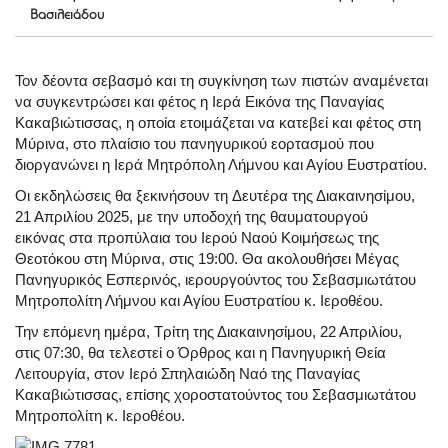
Βασιλειάδου
Τον δέοντα σεβασμό και τη συγκίνηση των πιστών αναμένεται
να συγκεντρώσει και φέτος η Ιερά Εικόνα της Παναγίας
Κακαβιώτισσας, η οποία ετοιμάζεται να κατεβεί και φέτος στη
Μύρινα, στο πλαίσιο του πανηγυρικού εορτασμού που
διοργανώνει η Ιερά Μητρόπολη Λήμνου και Αγίου Ευστρατίου.
Οι εκδηλώσεις θα ξεκινήσουν τη
Δευτέρα της Διακαινησίμου,
21 Απριλίου 2025
, με την
υποδοχή της θαυματουργού
εικόνας
στα προπύλαια του Ιερού Ναού Κοιμήσεως της
Θεοτόκου στη Μύρινα, στις
19:00
. Θα ακολουθήσει Μέγας
Πανηγυρικός Εσπερινός, ιερουργούντος του Σεβασμιωτάτου
Μητροπολίτη Λήμνου και Αγίου Ευστρατίου κ. Ιεροθέου.
Την επόμενη ημέρα,
Τρίτη της Διακαινησίμου, 22 Απριλίου
,
στις
07:30
, θα τελεστεί ο Όρθρος και η Πανηγυρική Θεία
Λειτουργία, στον Ιερό Σπηλαιώδη Ναό της Παναγίας
Κακαβιώτισσας, επίσης χοροστατούντος του Σεβασμιωτάτου
Μητροπολίτη κ. Ιεροθέου.