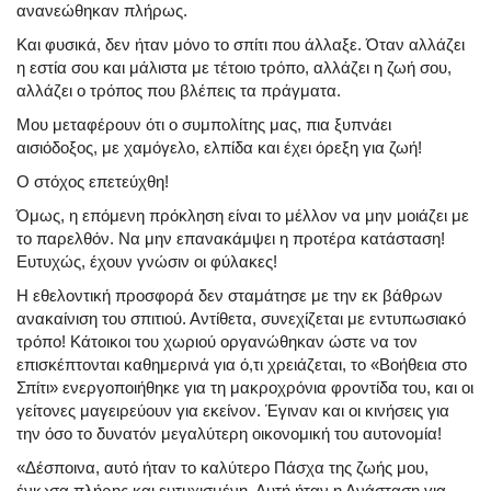
ανανεώθηκαν πλήρως.
Και φυσικά, δεν ήταν μόνο το σπίτι που άλλαξε. Όταν αλλάζει
η εστία σου και μάλιστα με τέτοιο τρόπο, αλλάζει η ζωή σου,
αλλάζει ο τρόπος που βλέπεις τα πράγματα.
Μου μεταφέρουν ότι ο συμπολίτης μας, πια ξυπνάει
αισιόδοξος, με χαμόγελο, ελπίδα και έχει όρεξη για ζωή!
Ο στόχος επετεύχθη!
Όμως, η επόμενη πρόκληση είναι το μέλλον να μην μοιάζει με
το παρελθόν. Να μην επανακάμψει η προτέρα κατάσταση!
Ευτυχώς, έχουν γνώσιν οι φύλακες!
Η εθελοντική προσφορά δεν σταμάτησε με την εκ βάθρων
ανακαίνιση του σπιτιού. Αντίθετα, συνεχίζεται με εντυπωσιακό
τρόπο! Κάτοικοι του χωριού οργανώθηκαν ώστε να τον
επισκέπτονται καθημερινά για ό,τι χρειάζεται, το «Βοήθεια στο
Σπίτι» ενεργοποιήθηκε για τη μακροχρόνια φροντίδα του, και οι
γείτονες μαγειρεύουν για εκείνον. Έγιναν και οι κινήσεις για
την όσο το δυνατόν μεγαλύτερη οικονομική του αυτονομία!
«Δέσποινα, αυτό ήταν το καλύτερο Πάσχα της ζωής μου,
ένιωσα πλήρης και ευτυχισμένη. Αυτή ήταν η Ανάσταση για