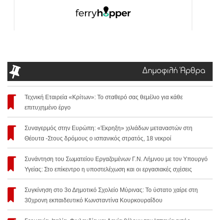
Δημοφιλή Άρθρα
Τεχνική Εταιρεία «Κρίτων»: Το σταθερό σας θεμέλιο για κάθε
επιτυχημένο έργο
Συναγερμός στην Ευρώπη: «Έκρηξη» χιλιάδων μεταναστών στη
Θέουτα -Στους δρόμους ο ισπανικός στρατός, 18 νεκροί
Συνάντηση του Σωματείου Εργαζομένων Γ.Ν. Λήμνου με τον Υπουργό
Υγείας: Στο επίκεντρο η υποστελέχωση και οι εργασιακές σχέσεις
Συγκίνηση στο 3ο Δημοτικό Σχολείο Μύρινας: Το ύστατο χαίρε στη
30χρονη εκπαιδευτικό Κωνσταντίνα Κουρκουραΐδου