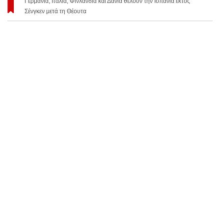
Γερμανία, Ιταλία, Φινλανδία και Δανία θέλουν την Ισπανία εκτός
Σένγκεν μετά τη Θέουτα