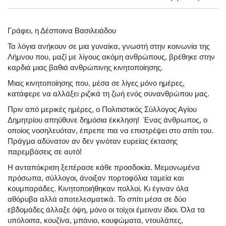
Γράφει, η Δέσποινα Βασιλειάδου
Τα λόγια ανήκουν σε μια γυναίκα, γνωστή στην κοινωνία της
Λήμνου που, μαζί με λίγους ακόμη ανθρώπους, βρέθηκε στην
καρδιά μιας βαθιά ανθρώπινης κινητοποίησης.
Μιας κινητοποίησης που, μέσα σε λίγες μόνο ημέρες,
κατάφερε να αλλάξει ριζικά τη ζωή ενός συνανθρώπου μας.
Πριν από μερικές ημέρες, ο Πολιτιστικός Σύλλογος Αγίου
Δημητρίου απηύθυνε δημόσια έκκληση! Ένας άνθρωπος, ο
οποίος νοσηλευόταν, έπρεπε πια να επιστρέψει στο σπίτι του.
Πράγμα αδύνατον αν δεν γινόταν ευρείας έκτασης
παρεμβάσεις σε αυτό!
Η ανταπόκριση ξεπέρασε κάθε προσδοκία. Μεμονωμένα
πρόσωπα, σύλλογοι, άνοιξαν πορτοφόλια ταμεία και
κουμπαράδες. Κινητοποιήθηκαν πολλοί. Κι έγιναν όλα
αθόρυβα αλλά αποτελεσματικά. Το σπίτι μέσα σε δύο
εβδομάδες άλλαξε όψη, μόνο οι τοίχοι έμειναν ίδιοι. Όλα τα
υπόλοιπα, κουζίνα, μπάνιο, κουφώματα, ντουλάπες,