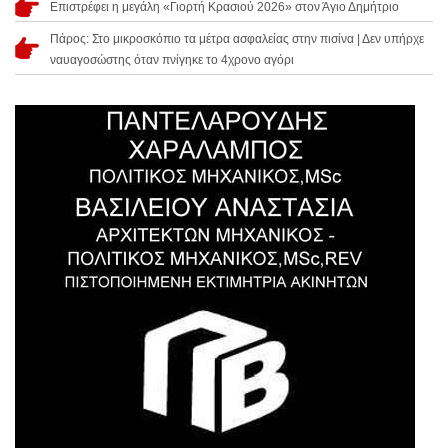
Επιστρέφει η μεγάλη «Γιορτή Κρασιού 2026» στον Άγιο Δημήτριο
Πάρος: Στο μικροσκόπιο τα μέτρα ασφαλείας στην πισίνα | Δεν υπήρχε
ναυαγοσώστης όταν πνίγηκε το 4χρονο αγόρι