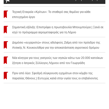
Τεχνική Εταιρεία «Κρίτων»: Το σταθερό σας θεμέλιο για κάθε
επιτυχημένο έργο
Σημαντική εξέλιξη: Επιστρέφει η πρωτοβουλία Μπουμπούρα | Ξανά σε
ισχύ το πρόγραμμα αερομεταφοράς για τη Λήμνο
Δημόσιο «ευχαριστώ» στους αδελφούς Ζαΐμη από τον πρόεδρο της
Ατσικής Ν. Κουκουλίθρα για την αποκατάσταση αγροτικού δρόμου
Νέα κίνητρα για τους γιατρούς των νησιών κάτω των 20.000 κατοίκων
ζήτησε ο Ιατρικός Σύλλογος Λήμνου από τον Γεωργιάδη
Πριν από λίγο: Σφοδρή σύγκρουση οχημάτων στον κόμβο της
παραλίας Θάνους | Ευτυχώς καλά στην υγεία τους οι επιβαίνοντες