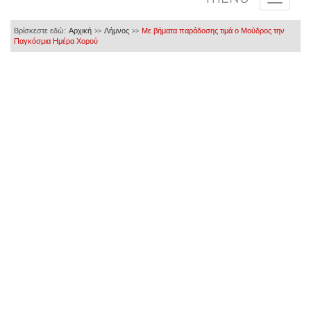
Βρίσκεστε εδώ:
Αρχική
Λήμνος
Με βήματα παράδοσης τιμά ο Μούδρος την
>>
>>
Παγκόσμια Ημέρα Χορού