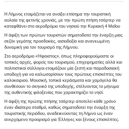
Η Λήμνος ετοιμάζεται να ανοίξει επίσημα την τουριστική
αυλαία της φετινής χρονιάς, με την πρώτη πτήση τσάρτερ να
καταφθάνει στο αεροδρόμιο του νησιού την Κυριακή 4 Μαΐου
Η άφιξη των πρώτων τουριστών σηματοδοτεί την έναρξη μιας
σεζόν γεμάτης προσδοκίες, αισιοδοξία και ανανεωμένη
δυναμική για τον τουρισμό της Λήμνου.
Στο αεροδρόμιο «Ήφαιστος», όπως πληροφορούμαστε οι
τοπικές αρχές, φορείς του τουρισμού, επιχειρηματίες αλλά και
πολιτιστικοί σύλλογοι ετοιμάζουν μία ζεστή και παραδοσιακή
υποδοχή για να καλωσορίσουν τους πρώτους επισκέπτες του
καλοκαιριού. Μουσική, τοπικά κεράσματα και χαμόγελα θα
συνθέσουν το σκηνικό της υποδοχής, στέλνοντας το μήνυμα
της αυθεντικής φιλοξενίας που χαρακτηρίζει το νησί.
Η άφιξη της πρώτης πτήσης τσάρτερ αποτελεί κάθε χρόνο
έναν ιδιαίτερο σταθμό, καθώς σηματοδοτεί την έναρξη της
τουριστικής περιόδου, αναδεικνύοντας τη Λήμνο ως έναν
ανερχόμενο προορισμό για Έλληνες και ξένους επισκέπτες.