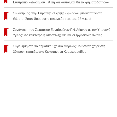
Ευστράτιο: «Δώσε μου μελέτη και κόστος και θα το χρηματοδοτήσω»
Συναγερμός στην Ευρώπη: «Έκρηξη» χιλιάδων μεταναστών στη
Θέουτα -Στους δρόμους ο ισπανικός στρατός, 18 νεκροί
Συνάντηση του Σωματείου Εργαζομένων Γ.Ν. Λήμνου με τον Υπουργό
Υγείας: Στο επίκεντρο η υποστελέχωση και οι εργασιακές σχέσεις
Συγκίνηση στο 3ο Δημοτικό Σχολείο Μύρινας: Το ύστατο χαίρε στη
30χρονη εκπαιδευτικό Κωνσταντίνα Κουρκουραΐδου