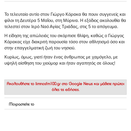
Το τελευταίο αντίο στον Γιώργο Κόρακα θα πουν συγγενείς και
φίλοι τη Δευτέρα 5 Μαΐου, στη Μύρινα. Η εξόδιος ακολουθία θα
τελεστεί στον Ιερό Ναό Αγίας Τριάδας, στις 5 το απόγευμα.
Η είδηση της απώλειάς του σκόρπισε θλίψη, καθώς ο Γιώργος
Κόρακας είχε διακριτή παρουσία τόσο στον αθλητισμό όσο και
στην επαγγελματική ζωή του νησιού.
Κυρίως, όμως, γιατί ήταν ένας άνθρωπος με χαμόγελο, με
υψηλή αίσθηση του χιούμορ και ήταν αγαπητός σε όλους!
Ακολουθήστε το
limnosfm100.gr στο Google News
και μάθετε πρώτοι
όλες τις ειδήσεις.
Μοιραστείτε το