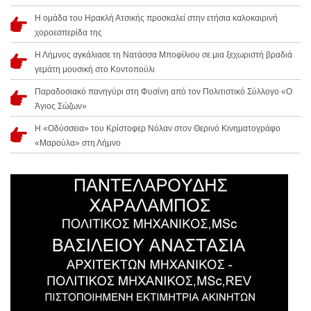
Η ομάδα του Ηρακλή Ατσικής προσκαλεί στην ετήσια καλοκαιρινή
χοροεσπερίδα της
Η Λήμνος αγκάλιασε τη Νατάσσα Μποφίλιου σε μια ξεχωριστή βραδιά
γεμάτη μουσική στο Κοντοπούλι
Παραδοσιακό πανηγύρι στη Φυσίνη από τον Πολιτιστικό Σύλλογο «Ο
Άγιος Σώζων»
Η «Οδύσσεια» του Κρίστοφερ Νόλαν στον Θερινό Κινηματογράφο
«Μαρούλα» στη Λήμνο