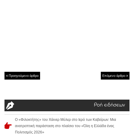
Προηγούμενο άρθρο
Επόμενο άρθρο
Ροή ειδήσεων
Ο «Φιλοκτήτης» του Χάινερ Μύλερ στο Ιερό των Καβείρων: Μια
ανατρεπτική παράσταση στο πλαίσιο του «Όλη η Ελλάδα ένας
Πολιτισμός 2026»