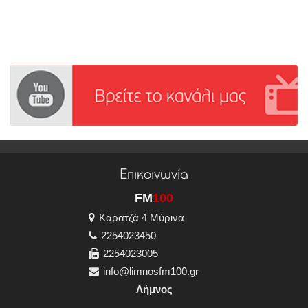
Επικοινωνία
FM
100
Καρατζά 4 Μύρινα
2254023450
2254023005
info@limnosfm100.gr
Λήμνος