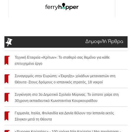
Δημοφιλή Άρθρα
Τεχνική Εταιρεία «Κρίτων»: Το σταθερό σας θεμέλιο για κάθε
επιτυχημένο έργο
Συναγερμός στην Ευρώπη: «Έκρηξη» χιλιάδων μεταναστών στη
Θέουτα -Στους δρόμους ο ισπανικός στρατός, 18 νεκροί
Συγκίνηση στο 3ο Δημοτικό Σχολείο Μύρινας: Το ύστατο χαίρε στη
30χρονη εκπαιδευτικό Κωνσταντίνα Κουρκουραΐδου
Γερμανία, Ιταλία, Φινλανδία και Δανία θέλουν την Ισπανία εκτός
Σένγκεν μετά τη Θέουτα
«Έμορφη Κούταλης» - 100 χρόνια Νέα Κούταλη | Μια παράσταση -