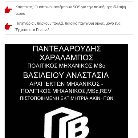
Κάσπακας: Οι κάτοικοι εκπέμπουν SOS για την πολυήμερη έλλειψη
νερού
Πανηγύρια υπάρχουν πολλά, παιδικό πανηγύρι όμως, μόνο ένα |
Έρχεται στο Ρεπανίδι!