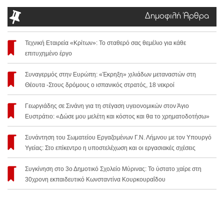
Δημοφιλή Άρθρα
Τεχνική Εταιρεία «Κρίτων»: Το σταθερό σας θεμέλιο για κάθε
επιτυχημένο έργο
Συναγερμός στην Ευρώπη: «Έκρηξη» χιλιάδων μεταναστών στη
Θέουτα -Στους δρόμους ο ισπανικός στρατός, 18 νεκροί
Γεωργιάδης σε Σινάνη για τη στέγαση υγειονομικών στον Άγιο
Ευστράτιο: «Δώσε μου μελέτη και κόστος και θα το χρηματοδοτήσω»
Συνάντηση του Σωματείου Εργαζομένων Γ.Ν. Λήμνου με τον Υπουργό
Υγείας: Στο επίκεντρο η υποστελέχωση και οι εργασιακές σχέσεις
Συγκίνηση στο 3ο Δημοτικό Σχολείο Μύρινας: Το ύστατο χαίρε στη
30χρονη εκπαιδευτικό Κωνσταντίνα Κουρκουραΐδου