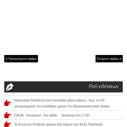
Προηγούμενο άρθρο
Επόμενο άρθρο
Ροή ειδήσεων
Νησιωτικό διαδίκτυο και παιχνίδια μέσω νέφους: πώς το 5G
μεταμορφώνει τον ελεύθερο χρόνο στο Βορειοανατολικό Αιγαίο
ΠΑΟΚ - Άντερλεχτ: Του βάζει… δύσκολα στο 2.25!
Το Kournos Festival, φέρνει στη Λήμνο την Έλλη Πασπαλά