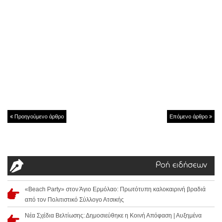
Προηγούμενο άρθρο
Επόμενο άρθρο
Ροή ειδήσεων
«Beach Party» στον Άγιο Ερμόλαο: Πρωτότυπη καλοκαιρινή βραδιά
από τον Πολιτιστικό Σύλλογο Ατσικής
Νέα Σχέδια Βελτίωσης: Δημοσιεύθηκε η Κοινή Απόφαση | Αυξημένα