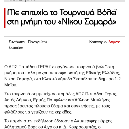
06.05.2025 | 18:23
Με επιτυχία το Τουρνουά Βόλεϊ
στη μνήμη του «Νίκου Σαμαρά»
Συντάκτης: Παναγιώτης
Κατηγορία:
Λήμνος
Σκαπέτης
Ο ΑΠΣ Παπάδου ΓΕΡΑΣ διοργάνωσε τουρνουά βόλεϊ στη
μνήμη του παλαίμαχου πετοσφαιριστή της Εθνικής Ελλάδας,
Νίκου Σαμαρά, στο Κλειστό γήπεδο Σκοπέλου το διήμερο 1-2
Μαΐου.
Στο τουρνουά συμμετείχαν οι ομάδες ΑΠΣ Παπάδου Γέρας,
Αετός Λήμνου, Ερμής Παμφιλων και Άθληση Μυτιλήνης,
προσφέροντας πλούσιο θέαμα και συγκινήσεις, με τους
φιλάθλους να γεμίζουν τις κερκίδες.
Το παρόν στην εκδήλωση έδωσαν ο Αντιπεριφερειάρχης
Αθλητισμού Βορείου Αιγαίου κ. Δ. Κουρσουμπάς, ο