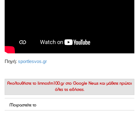
Πηγή:
sportlesvos.gr
Ακολουθήστε το
limnosfm100.gr στο Google News
και μάθετε πρώτοι
όλες τις ειδήσεις.
Μοιραστείτε το