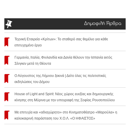
Δημοφιλή Άρθρα
Τεχνική Εταιρεία «Κρίτων»: Το σταθερό σας θεμέλιο για κάθε
επιτυχημένο έργο
Γερμανία, Ιταλία, Φινλανδία και Δανία θέλουν την Ισπανία εκτός
Σένγκεν μετά τη Θέουτα
Ο Αύγουστος της Λήμνου ξεκινά | Δείτε όλες τις πολιτιστικές
εκδηλώσεις του Δήμου
House of Light and Spirit: Νέος χώρος ευεξίας και δημιουργικής
κίνησης στη Μύρινα με την υπογραφή της Σοφίας Ρουσοπούλου
Με επιτυχία και «αδιαχώρητο» στο Κινηματοθέατρο «Μαρούλα» η
καλοκαιρινή παράσταση του Χ.Ο.Λ. «Ο ΗΦΑΙΣΤΟΣ»