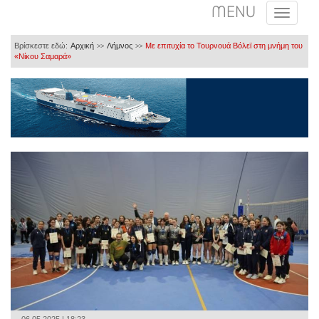
MENU
Βρίσκεστε εδώ:
Αρχική
Λήμνος
Με επιτυχία το Τουρνουά Βόλεϊ στη μνήμη του
>>
>>
«Νίκου Σαμαρά»