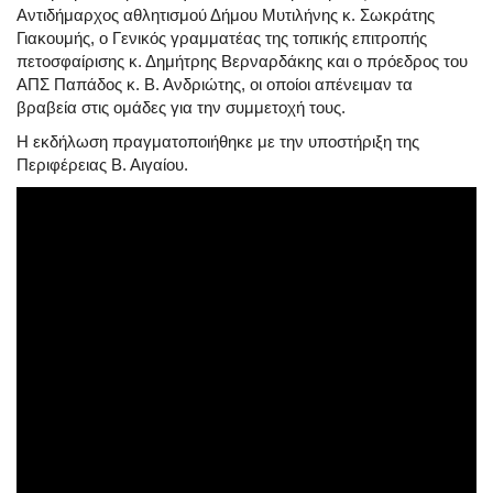
Αντιδήμαρχος αθλητισμού Δήμου Μυτιλήνης κ. Σωκράτης
Γιακουμής, ο Γενικός γραμματέας της τοπικής επιτροπής
πετοσφαίρισης κ. Δημήτρης Βερναρδάκης και ο πρόεδρος του
ΑΠΣ Παπάδος κ. Β. Ανδριώτης, οι οποίοι απένειμαν τα
βραβεία στις ομάδες για την συμμετοχή τους.
Η εκδήλωση πραγματοποιήθηκε με την υποστήριξη της
Περιφέρειας Β. Αιγαίου.