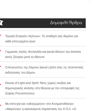
Δημοφιλή Άρθρα
Τεχνική Εταιρεία «Κρίτων»: Το σταθερό σας θεμέλιο για
κάθε επιτυχημένο έργο
Γερμανία, Ιταλία, Φινλανδία και Δανία θέλουν την Ισπανία
εκτός Σένγκεν μετά τη Θέουτα
Ο Αύγουστος της Λήμνου ξεκινά | Δείτε όλες τις πολιτιστικές
εκδηλώσεις του Δήμου
House of Light and Spirit: Νέος χώρος ευεξίας και
δημιουργικής κίνησης στη Μύρινα με την υπογραφή της
Σοφίας Ρουσοπούλου
Με επιτυχία και «αδιαχώρητο» στο Κινηματοθέατρο
«Μαρούλα» η καλοκαιρινή παράσταση του Χ.Ο.Λ. «Ο