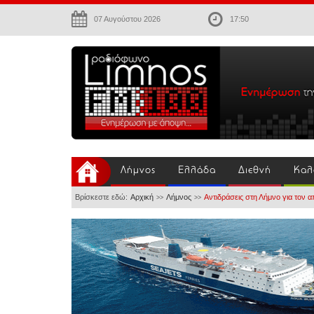
07 Αυγούστου 2026
17:50
Λήμνος
Ελλάδα
Διεθνή
Καλ
Βρίσκεστε εδώ:
Αρχική
Λήμνος
Αντιδράσεις στη Λήμνο για τον 
>>
>>