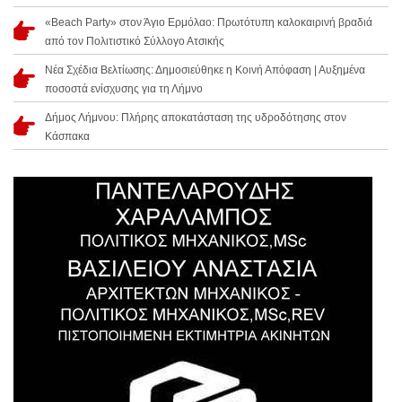
«Beach Party» στον Άγιο Ερμόλαο: Πρωτότυπη καλοκαιρινή βραδιά
από τον Πολιτιστικό Σύλλογο Ατσικής
Νέα Σχέδια Βελτίωσης: Δημοσιεύθηκε η Κοινή Απόφαση | Αυξημένα
ποσοστά ενίσχυσης για τη Λήμνο
Δήμος Λήμνου: Πλήρης αποκατάσταση της υδροδότησης στον
Κάσπακα