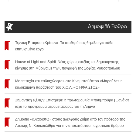
Δημοφιλή Άρθρα
Τεχνική Εταιρεία «Κρίτων»: Το σταθερό σας θεμέλιο για κάθε
επιτυχημένο έργο
House of Light and Spirit: Νέος χώρος ευεξίας και δημιουργικής
κίνησης στη Μύρινα με την υπογραφή της Σοφίας Ρουσοπούλου
Με επιτυχία και «αδιαχώρητο» στο Κινηματοθέατρο «Μαρούλα» η
καλοκαιρινή παράσταση του Χ.Ο.Λ. «Ο ΗΦΑΙΣΤΟΣ»
Σημαντική εξέλιξη: Επιστρέφει η πρωτοβουλία Μπουμπούρα | Ξανά σε
ισχύ το πρόγραμμα αερομεταφοράς για τη Λήμνο
Δημόσιο «ευχαριστώ» στους αδελφούς Ζαΐμη από τον πρόεδρο της
Ατσικής Ν. Κουκουλίθρα για την αποκατάσταση αγροτικού δρόμου