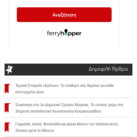
Δημοφιλή Άρθρα
Τεχνική Εταιρεία «Κρίτων»: Το σταθερό σας θεμέλιο για κάθε
επιτυχημένο έργο
Συγκίνηση στο 3ο Δημοτικό Σχολείο Μύρινας: Το ύστατο χαίρε στη
30χρονη εκπαιδευτικό Κωνσταντίνα Κουρκουραΐδου
Γερμανία, Ιταλία, Φινλανδία και Δανία θέλουν την Ισπανία εκτός
Σένγκεν μετά τη Θέουτα