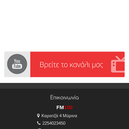
Επικοινωνία
FM
100
Καρατζά 4 Μύρινα
2254023450