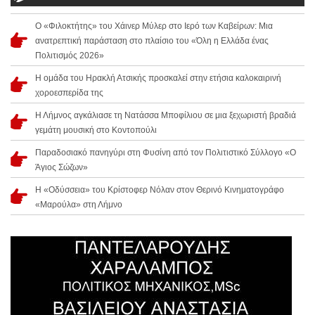
Ο «Φιλοκτήτης» του Χάινερ Μύλερ στο Ιερό των Καβείρων: Μια
ανατρεπτική παράσταση στο πλαίσιο του «Όλη η Ελλάδα ένας
Πολιτισμός 2026»
Η ομάδα του Ηρακλή Ατσικής προσκαλεί στην ετήσια καλοκαιρινή
χοροεσπερίδα της
Η Λήμνος αγκάλιασε τη Νατάσσα Μποφίλιου σε μια ξεχωριστή βραδιά
γεμάτη μουσική στο Κοντοπούλι
Παραδοσιακό πανηγύρι στη Φυσίνη από τον Πολιτιστικό Σύλλογο «Ο
Άγιος Σώζων»
Η «Οδύσσεια» του Κρίστοφερ Νόλαν στον Θερινό Κινηματογράφο
«Μαρούλα» στη Λήμνο