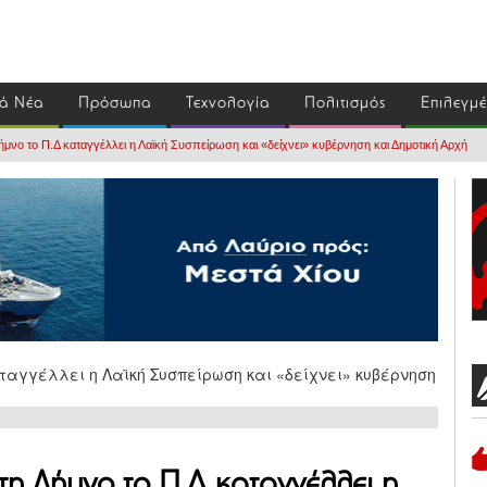
ά Νέα
Πρόσωπα
Τεχνολογία
Πολιτισμός
Επιλεγμ
μνο το Π.Δ καταγγέλλει η Λαϊκή Συσπείρωση και «δείχνει» κυβέρνηση και Δημοτική Αρχή
η Λήμνο το Π.Δ καταγγέλλει η