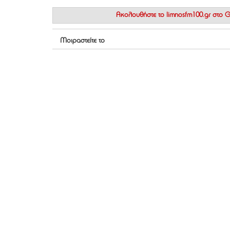
Ακολουθήστε το
limnosfm100.gr στο
Μοιραστείτε το