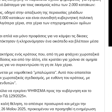
ό Διάταγμα για τους οικισμούς κάτω των 2.000 κατοίκων:
ύς, οδηγεί στην απαξίωση της περιουσίας χιλιάδων
.000 κατοίκων και είναι συνειδητή κυβερνητική πολιτική
λιγότερα χέρια, στα χέρια των επιχειρηματικών ομίλων
ι απλά και μόνο προφάσεις για να κάμψει τις δίκαιες
πόκτησαν ή κληρονόμησαν ένα οικόπεδο και βλέπουν μέσα
ρακτήρας ενός κράτους που, από τη μια φτιάχνει χωροταξικά
νδύσεις και από την άλλη, είτε κρατάει για χρόνια σε ομηρία
υς για να συγκεντρώσει τη γη σε λίγα χέρια.
εται με νομοθετικά "μπαλώματα". Αυτό που απαιτείται
 χωροταξικός σχεδιασμός, με ευθύνη του κράτους, με
πενδυτών".
ύλιο να εγκρίνει ΨΗΦΙΣΜΑ προς την κυβέρνηση και το
ο ΠΔ 129/2025».
καλή θέληση, το απέσυρε προσωρινά και μέχρι την
ς 26 Μαΐου 2025, προκειμένου να προηγηθεί η ενημέρωση