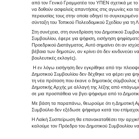
από τον Γενικό Γραμματέα του ΥΠΕΝ σχετικά με το 
να δοθούν ασφαλείς απαντήσεις στις αγωνίες και 
περιουσίας τους στην οποία οδηγεί το συγκεκριμένο 
σύνταξη του Τοπικού Πολεοδομικού Σχεδίου για τη 
Στη συνέχεια, στη συνεδρίαση του Δημοτικού Συμβο
Συμβουλίου, έφερε για ψήφιση, εισήγηση ψηφίσματ
Προεδρικού Διατάγματος. Αυτό σημαίνει ότι αν ισχύ
βέβαια των δημοτών, αν κρίνει ότι δεν κινδυνεύει ν
βουλευτικές εκλογές).
Η εν λόγω εισήγηση δεν εγκρίθηκε από την πλειοψ
Δημοτικού Συμβουλίου δεν δέχθηκε να φέρει για ψ
τη νέα πρόταση που έκανε ο δημοτικός σύμβουλος 
Δημοτικής Αρχής με αλλαγή της λέξης από «πάγωμ
σε μια προσπάθεια να βγει ψήφισμα από το Δημοτικ
Με βάση τα παραπάνω, θεωρούμε ότι η Δημοτική Αρχ
Συμβούλιο δεν εξέδωσε ψήφισμα κατά του επίμαχο
Η Λαϊκή Συσπείρωση θα επανακαταθέσει την αρχική
καλούμε τον Πρόεδρο του Δημοτικού Συμβουλίου να 