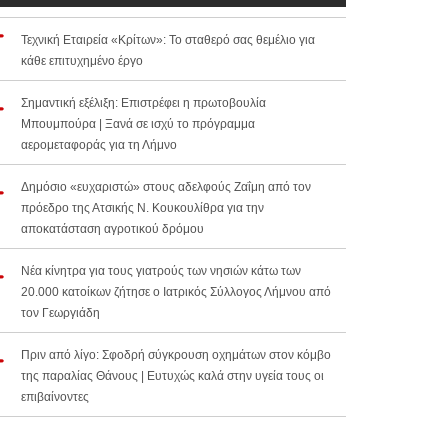
Τεχνική Εταιρεία «Κρίτων»: Το σταθερό σας θεμέλιο για
κάθε επιτυχημένο έργο
Σημαντική εξέλιξη: Επιστρέφει η πρωτοβουλία
Μπουμπούρα | Ξανά σε ισχύ το πρόγραμμα
αερομεταφοράς για τη Λήμνο
Δημόσιο «ευχαριστώ» στους αδελφούς Ζαΐμη από τον
πρόεδρο της Ατσικής Ν. Κουκουλίθρα για την
αποκατάσταση αγροτικού δρόμου
Νέα κίνητρα για τους γιατρούς των νησιών κάτω των
20.000 κατοίκων ζήτησε ο Ιατρικός Σύλλογος Λήμνου από
τον Γεωργιάδη
Πριν από λίγο: Σφοδρή σύγκρουση οχημάτων στον κόμβο
της παραλίας Θάνους | Ευτυχώς καλά στην υγεία τους οι
επιβαίνοντες