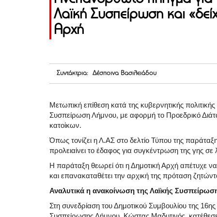
Λαϊκή Συσπείρωση και «δεί
Αρχή
Συντάκτρια: Δέσποινα Βασιλειάδου
Μετωπική επίθεση κατά της κυβερνητικής πολιτικής 
Συσπείρωση Λήμνου, με αφορμή το Προεδρικό Διάτ
κατοίκων.
Όπως τονίζει η Λ.ΑΣ στο δελτίο Τύπου της παράταξη
προλειαίνει το έδαφος για συγκέντρωση της γης σε 
Η παράταξη θεωρεί ότι η Δημοτική Αρχή απέτυχε να
και επανακαταθέτει την αρχική της πρόταση ζητώ
Αναλυτικά η ανακοίνωση της Λαϊκής Συσπείρωσ
Στη συνεδρίαση του Δημοτικού Συμβουλίου της 16ης
Συσπείρωσης Λήμνου, Κώστας Μαδυτινός, κατέθεσε