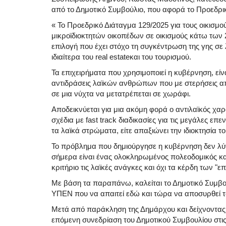
από το Δημοτικό Συμβούλιο, που αφορά το Προεδρικ
« Το Προεδρικό Διάταγμα 129/2025 για τους οικισμο
μικροϊδιοκτητών οικοπέδων σε οικισμούς κάτω των 2
επιλογή που έχει στόχο τη συγκέντρωση της γης σε 
ιδιαίτερα του real estateκαι του τουρισμού.
Τα επιχειρήματα που χρησιμοποιεί η κυβέρνηση, είνα
αντιδράσεις λαϊκών ανθρώπων που με στερήσεις α
σε μια νύχτα να μετατρέπεται σε χωράφι.
Αποδεικνύεται για μια ακόμη φορά ο αντιλαϊκός χα
σχέδια με fast track διαδικασίες για τις μεγάλες επε
τα λαϊκά στρώματα, είτε απαξιώνει την ιδιοκτησία το
Το πρόβλημα που δημιούργησε η κυβέρνηση δεν λύν
σήμερα είναι ένας ολοκληρωμένος πολεοδομικός και
κριτήριο τις λαϊκές ανάγκες και όχι τα κέρδη των "ε
Με βάση τα παραπάνω, καλείται το Δημοτικό Συμβο
ΥΠΕΝ που να απαιτεί εδώ και τώρα να αποσυρθεί τ
Μετά από παράκληση της Δημάρχου και δείχνοντας 
επόμενη συνεδρίαση του Δημοτικού Συμβουλίου στι