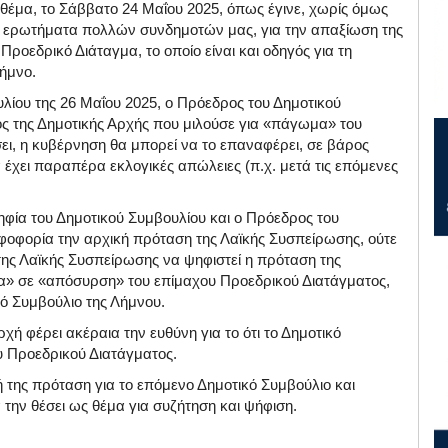
θέμα, το Σάββατο 24 Μαΐου 2025, όπως έγινε, χωρίς όμως
τα ερωτήματα πολλών συνδημοτών μας, για την απαξίωση της
Προεδρικό Διάταγμα, το οποίο είναι και οδηγός για τη
Λήμνο.
υλίου της 26 Μαΐου 2025, ο Πρόεδρος του Δημοτικού
ος της Δημοτικής Αρχής που μιλούσε για «πάγωμα» του
σει, η κυβέρνηση θα μπορεί να το επαναφέρει, σε βάρος
α έχει παραπέρα εκλογικές απώλειες (π.χ. μετά τις επόμενες
ηφία του Δημοτικού Συμβουλίου και ο Πρόεδρος του
ηφοφορία την αρχική πρόταση της Λαϊκής Συσπείρωσης, ούτε
της Λαϊκής Συσπείρωσης να ψηφιστεί η πρόταση της
α» σε «απόσυρση» του επίμαχου Προεδρικού Διατάγματος,
ό Συμβούλιο της Λήμνου.
ή φέρει ακέραια την ευθύνη για το ότι το Δημοτικό
υ Προεδρικού Διατάγματος.
 της πρόταση για το επόμενο Δημοτικό Συμβούλιο και
την θέσει ως θέμα για συζήτηση και ψήφιση.