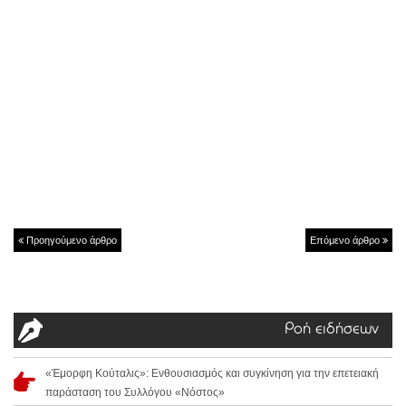
Προηγούμενο άρθρο
Επόμενο άρθρο
Ροή ειδήσεων
«Έμορφη Κούταλις»: Ενθουσιασμός και συγκίνηση για την επετειακή
παράσταση του Συλλόγου «Νόστος»