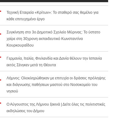
Τεχνική Εταιρεία «Κρίτων»: Το σταθερό σας θεμέλιο για
κάθε επιτυχημένο έργο
Συγκίνηση στο 3ο Δημοτικό Σχολείο Μύρινας: Το ύστατο
χαίρε στη 30χρονη εκπαιδευτικό Κωνσταντίνα
Κουρκουραΐδου
Γερμανία, Ιταλία, Φινλανδία και Δανία θέλουν την Ισπανία
εκτός Σένγκεν μετά τη Θέουτα
Λήμνος: Ολοκληρώθηκαν με επιτυχία οι δράσεις πρόληψης
και διάγνωσης παθήσεων μαστού στο Νοσοκομείο του
νησιού
Ο Αύγουστος της Λήμνου ξεκινά | Δείτε όλες τις πολιτιστικές
εκδηλώσεις του Δήμου