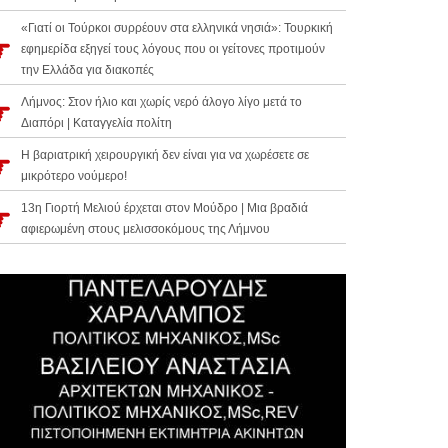
«Γιατί οι Τούρκοι συρρέουν στα ελληνικά νησιά»: Τουρκική
εφημερίδα εξηγεί τους λόγους που οι γείτονες προτιμούν
την Ελλάδα για διακοπές
Λήμνος: Στον ήλιο και χωρίς νερό άλογο λίγο μετά το
Διαπόρι | Καταγγελία πολίτη
Η βαριατρική χειρουργική δεν είναι για να χωρέσετε σε
μικρότερο νούμερο!
13η Γιορτή Μελιού έρχεται στον Μούδρο | Μια βραδιά
αφιερωμένη στους μελισσοκόμους της Λήμνου