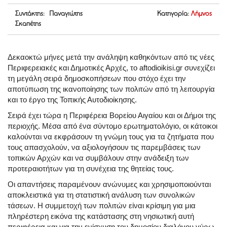
Συντάκτης: Παναγιώτης
Κατηγορία:
Λήμνος
Σκαπέτης
Δεκαοκτώ μήνες μετά την ανάληψη καθηκόντων από τις νέες
Περιφερειακές και Δημοτικές Αρχές, το aftodioikisi.gr συνεχίζει
τη μεγάλη σειρά δημοσκοπήσεων που στόχο έχει την
αποτύπωση της ικανοποίησης των πολιτών από τη λειτουργία
και το έργο της Τοπικής Αυτοδιοίκησης.
Σειρά έχει τώρα η Περιφέρεια Βορείου Αιγαίου και οι Δήμοι της
περιοχής. Μέσα από ένα σύντομο ερωτηματολόγιο, οι κάτοικοι
καλούνται να εκφράσουν τη γνώμη τους για τα ζητήματα που
τους απασχολούν, να αξιολογήσουν τις παρεμβάσεις των
τοπικών Αρχών και να συμβάλουν στην ανάδειξη των
προτεραιοτήτων για τη συνέχεια της θητείας τους.
Οι απαντήσεις παραμένουν ανώνυμες και χρησιμοποιούνται
αποκλειστικά για τη στατιστική ανάλυση των συνολικών
τάσεων. Η συμμετοχή των πολιτών είναι κρίσιμη για μια
πληρέστερη εικόνα της κατάστασης στη νησιωτική αυτή
περιφέρεια και για την ενίσχυση του δημοσίου διαλόγου γύρω