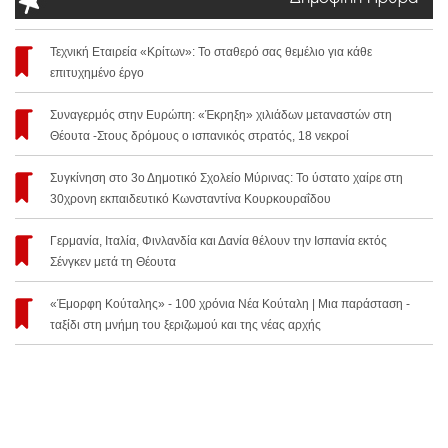
Τεχνική Εταιρεία «Κρίτων»: Το σταθερό σας θεμέλιο για κάθε
επιτυχημένο έργο
Συναγερμός στην Ευρώπη: «Έκρηξη» χιλιάδων μεταναστών στη
Θέουτα -Στους δρόμους ο ισπανικός στρατός, 18 νεκροί
Συγκίνηση στο 3ο Δημοτικό Σχολείο Μύρινας: Το ύστατο χαίρε στη
30χρονη εκπαιδευτικό Κωνσταντίνα Κουρκουραΐδου
Γερμανία, Ιταλία, Φινλανδία και Δανία θέλουν την Ισπανία εκτός
Σένγκεν μετά τη Θέουτα
«Έμορφη Κούταλης» - 100 χρόνια Νέα Κούταλη | Μια παράσταση -
ταξίδι στη μνήμη του ξεριζωμού και της νέας αρχής