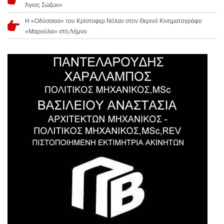
Άγιος Σώζων»
Η «Οδύσσεια» του Κρίστοφερ Νόλαν στον Θερινό Κινηματογράφο
«Μαρούλα» στη Λήμνο