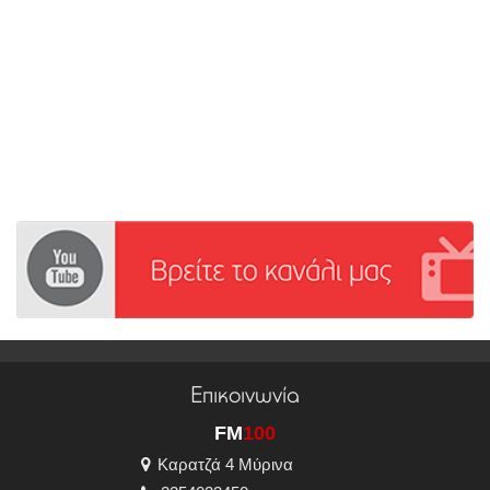
Επικοινωνία
FM
100
Καρατζά 4 Μύρινα