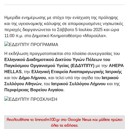
Ημερίδα ενημέρωσης με στόχο την ενίσχυση της πρόληψης
και της υγειονομικής κάλυψης σε απομακρυσμένες νησιωτικές
περιοχές διοργανώνεται το Σάββατο 5 Ιουλίου 2025 και ώρα
11:00 π.μ. στο Δημοτικό Κινηματοθέατρο «Μαρούλα».
Η εκδήλωση πραγματοποιείται στο πλαίσιο συνεργασίας του
Ελληνικού Διαδημοτικού Δικτύου Υγιών Πόλεων του
Παγκόσμιου Οργανισμού Υγείας (ΕΔΔΥΠΠΥ)
με την
AHEPA
HELLAS
, την
Ελληνική Εταιρεία Αναπαραγωγικής Ιατρικής
και τον
Δήμο Λήμνου
, και τελεί υπό την αιγίδα του
Ιατρικού
Συλλόγου Αθηνών
, του
Ιατρικού Συλλόγου Λήμνου
και της
Περιφέρειας Βορείου Αιγαίου
.
Ακολουθήστε το
limnosfm100.gr στο Google News
και μάθετε πρώτοι
όλες τις ειδήσεις.