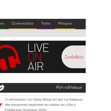
ένα
Συνεντεύξεις
Υγεία
Απόψεις
Ροή ειδήσεων
Ο «Φιλοκτήτης» του Χάινερ Μύλερ στο Ιερό των Καβείρων:
Μια ανατρεπτική παράσταση στο πλαίσιο του «Όλη η
Ελλάδα ένας Πολιτισμός 2026»