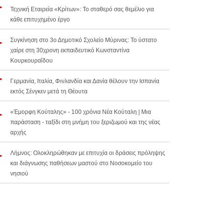
Τεχνική Εταιρεία «Κρίτων»: Το σταθερό σας θεμέλιο για
κάθε επιτυχημένο έργο
Συγκίνηση στο 3ο Δημοτικό Σχολείο Μύρινας: Το ύστατο
χαίρε στη 30χρονη εκπαιδευτικό Κωνσταντίνα
Κουρκουραΐδου
Γερμανία, Ιταλία, Φινλανδία και Δανία θέλουν την Ισπανία
εκτός Σένγκεν μετά τη Θέουτα
«Έμορφη Κούταλης» - 100 χρόνια Νέα Κούταλη | Μια
παράσταση - ταξίδι στη μνήμη του ξεριζωμού και της νέας
αρχής
Λήμνος: Ολοκληρώθηκαν με επιτυχία οι δράσεις πρόληψης
και διάγνωσης παθήσεων μαστού στο Νοσοκομείο του
νησιού