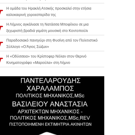
Η ομάδα του Ηρακλή Ατσικής προσκαλεί στην ετήσια
καλοκαιρινή χοροεσπερίδα της
Η Λήμνος αγκάλιασε τη Νατάσσα Μποφίλιου σε μια
ξεχωριστή βραδιά γεμάτη μουσική στο Κοντοπούλι
Παραδοσιακό πανηγύρι στη Φυσίνη από τον Πολιτιστικό
Σύλλογο «Ο Άγιος Σώζων»
Η «Οδύσσεια» του Κρίστοφερ Νόλαν στον Θερινό
Κινηματογράφο «Μαρούλα» στη Λήμνο