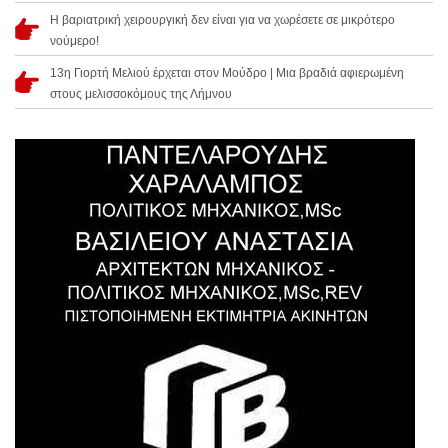
Η βαριατρική χειρουργική δεν είναι για να χωρέσετε σε μικρότερο
νούμερο!
13η Γιορτή Μελιού έρχεται στον Μούδρο | Μια βραδιά αφιερωμένη
στους μελισσοκόμους της Λήμνου