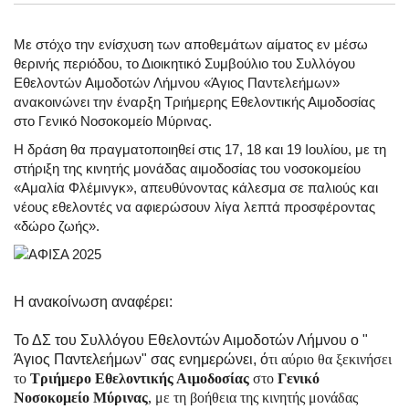
Με στόχο την ενίσχυση των αποθεμάτων αίματος εν μέσω
θερινής περιόδου, το Διοικητικό Συμβούλιο του Συλλόγου
Εθελοντών Αιμοδοτών Λήμνου «Άγιος Παντελεήμων»
ανακοινώνει την έναρξη Τριήμερης Εθελοντικής Αιμοδοσίας
στο Γενικό Νοσοκομείο Μύρινας.
Η δράση θα πραγματοποιηθεί στις 17, 18 και 19 Ιουλίου, με τη
στήριξη της κινητής μονάδας αιμοδοσίας του νοσοκομείου
«Αμαλία Φλέμινγκ», απευθύνοντας κάλεσμα σε παλιούς και
νέους εθελοντές να αφιερώσουν λίγα λεπτά προσφέροντας
«δώρο ζωής».
Η ανακοίνωση αναφέρει:
Το ΔΣ του Συλλόγου Εθελοντών Αιμοδοτών Λήμνου ο "
Άγιος Παντελεήμων" σας ενημερώνει, ό
τι αύριο θα ξεκινήσει
το
Τριήμερο Εθελοντικής Αιμοδοσίας
στο
Γενικό
Νοσοκομείο Μύρινας
, με τη βοήθεια της κινητής μονάδας