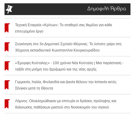
Δημοφιλή Άρθρα
Τεχνική Εταιρεία «Κρίτων»: Το σταθερό σας θεμέλιο για κάθε
επιτυχημένο έργο
Συγκίνηση στο 3ο Δημοτικό Σχολείο Μύρινας: Το ύστατο χαίρε στη
30χρονη εκπαιδευτικό Κωνσταντίνα Κουρκουραΐδου
«Έμορφη Κούταλης» - 100 χρόνια Νέα Κούταλη | Μια παράσταση -
ταξίδι στη μνήμη του ξεριζωμού και της νέας αρχής
Γερμανία, Ιταλία, Φινλανδία και Δανία θέλουν την Ισπανία εκτός
Σένγκεν μετά τη Θέουτα
Λήμνος: Ολοκληρώθηκαν με επιτυχία οι δράσεις πρόληψης και
διάγνωσης παθήσεων μαστού στο Νοσοκομείο του νησιού