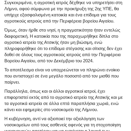
Συγκεκριμένα, η αγροτική ιατρός δέχθηκε να υπηρετήσει στη
Λήμνο, αφού σύμφωνα με την προκήρυξη της 2ης ΥΠΕ, θα
υπήρχε εξασφαλισμένη κατοικία και ένα επίδομα για τους
αγροτικούς ιατρούς από την Περιφέρεια βορείου Αιγαίου.
Όμως, όταν ήρθε στο νησί, η πραγματικότητα ήταν εντελώς
διαφορετική. Η κατοικία που της παραχωρήθηκε δίπλα στο
αγροτικό ιατρείο της Ατσικής ήταν μη βιώσιμη, ενώ
πληροφορήθηκε ότι το επίδομα στέγασης και σίτισης δεν έχει
δοθεί σε όλους τους αγροτικούς ιατρούς από την Περιφέρεια
Βορείου Αιγαίου, από τον Δεκέμβριο του 2024.
Το αποτέλεσμα είναι να υποχρεώνεται να πληρώνει ενοίκιο
που αντιστοιχεί σε ένα μεγάλο ποσοστό από τον μισθό που
παίρνει.
Παράλληλα, όπως και οι άλλοι αγροτικοί ιατροί, έχει
επιφορτιστεί εκτός από το αγροτικό ιατρείο της Ατσικής και με
τα αγροτικά ιατρεία σε άλλα επτά παραπλήσια χωριά, ενώ
κάνει και εφημερίες στο νοσοκομείο της Λήμνου.
Η κυβέρνηση, αντί να αξιοποιεί την αξιολόγηση των
νοσοκομείων από τους ασθενείς αφενός για τη στοχοποίηση
υγειονομικών αφετέρου για να εντείνεται η λογική των