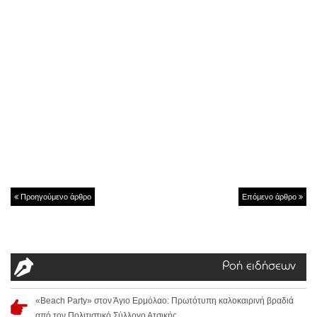
Προηγούμενο άρθρο
Επόμενο άρθρο
Ροή ειδήσεων
«Beach Party» στον Άγιο Ερμόλαο: Πρωτότυπη καλοκαιρινή βραδιά
από τον Πολιτιστικό Σύλλογο Ατσικής