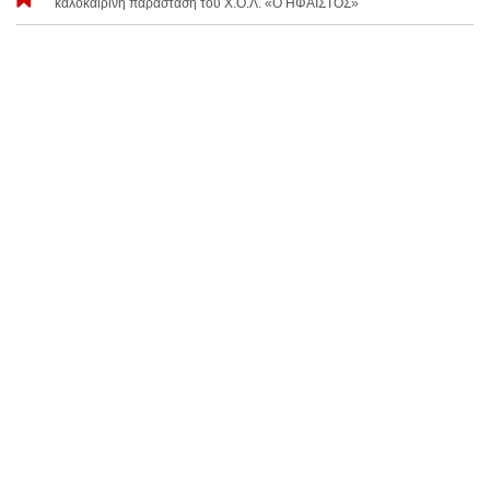
καλοκαιρινή παράσταση του Χ.Ο.Λ. «Ο ΗΦΑΙΣΤΟΣ»