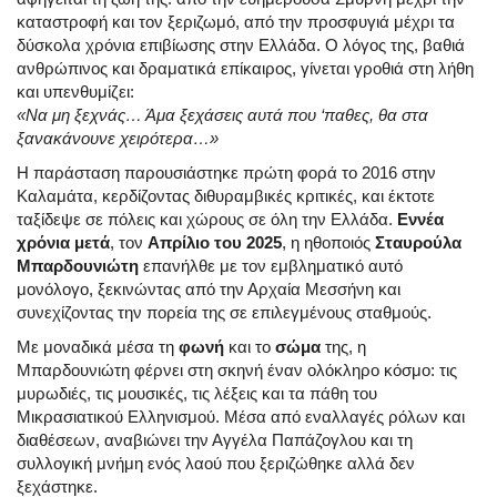
καταστροφή και τον ξεριζωμό, από την προσφυγιά μέχρι τα
δύσκολα χρόνια επιβίωσης στην Ελλάδα. Ο λόγος της, βαθιά
ανθρώπινος και δραματικά επίκαιρος, γίνεται γροθιά στη λήθη
και υπενθυμίζει:
«Να μη ξεχνάς… Άμα ξεχάσεις αυτά που ‘παθες, θα στα
ξανακάνουνε χειρότερα…»
Η παράσταση παρουσιάστηκε πρώτη φορά το 2016 στην
Καλαμάτα, κερδίζοντας διθυραμβικές κριτικές, και έκτοτε
ταξίδεψε σε πόλεις και χώρους σε όλη την Ελλάδα.
Εννέα
χρόνια μετά
, τον
Απρίλιο του 2025
, η ηθοποιός
Σταυρούλα
Μπαρδουνιώτη
επανήλθε με τον εμβληματικό αυτό
μονόλογο, ξεκινώντας από την Αρχαία Μεσσήνη και
συνεχίζοντας την πορεία της σε επιλεγμένους σταθμούς.
Με μοναδικά μέσα τη
φωνή
και το
σώμα
της, η
Μπαρδουνιώτη φέρνει στη σκηνή έναν ολόκληρο κόσμο: τις
μυρωδιές, τις μουσικές, τις λέξεις και τα πάθη του
Μικρασιατικού Ελληνισμού. Μέσα από εναλλαγές ρόλων και
διαθέσεων, αναβιώνει την Αγγέλα Παπάζογλου και τη
συλλογική μνήμη ενός λαού που ξεριζώθηκε αλλά δεν
ξεχάστηκε.