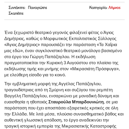
Συντάκτης: Παναγιώτης
Κατηγορία:
Λήμνος
Σκαπέτης
Ένα ξεχωριστό θεατρικό γεγονός φιλοξενεί φέτος ο Άγιος
Δημήτριος, καθώς ο Μορφωτικός Εκπολιτιστικός Σύλλογος
«Άγιος Δημήτριος» παρουσιάζει την παράσταση «Τα Χαΐρια
μας εδώ», έναν συγκλονιστικό θεατρικό μονόλογο βασισμένο
στο έργο του Γιώργη Παπάζογλου. Η εκδήλωση
πραγματοποιείται την Κυριακή 3 Αυγούστου στο πλαίσιο της
εκδήλωσης τιμής και μνήμης στον «Μικρασιάτη Πρόσφυγα»,
με ελεύθερη είσοδο για το κοινό.
Την εμβληματική μορφή της Αγγέλας Παπάζογλου,
τραγουδίστριας από τη Σμύρνη και συζύγου του ρεμπέτη
Βαγγέλη Παπάζογλου, ενσαρκώνει με μοναδική δύναμη και
ευαισθησία η ηθοποιός
Σταυρούλα Μπαρδουνιώτη
, σε μια
παράσταση που έχει αποσπάσει εξαιρετικές κριτικές σε όλη
την Ελλάδα. Με λιτά μέσα, πλούσιο συναισθηματικό βάθος και
αυθεντική γλωσσική απόδοση, το έργο αναδεικνύει την
τραγική ιστορική εμπειρία της Μικρασιατικής Καταστροφής