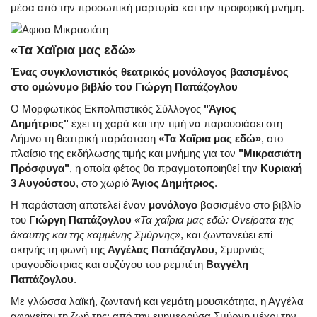
μέσα από την προσωπική μαρτυρία και την προφορική μνήμη.
«Τα Χαΐρια μας εδώ»
Ένας συγκλονιστικός θεατρικός μονόλογος βασισμένος
στο ομώνυμο βιβλίο του Γιώργη Παπάζογλου
Ο Μορφωτικός Εκπολιτιστικός Σύλλογος
"Άγιος
Δημήτριος"
έχει τη χαρά και την τιμή να παρουσιάσει στη
Λήμνο τη θεατρική παράσταση
«Τα Χαΐρια μας εδώ»
, στο
πλαίσιο της εκδήλωσης τιμής και μνήμης για τον
"Μικρασιάτη
Πρόσφυγα"
, η οποία φέτος θα πραγματοποιηθεί την
Κυριακή
3 Αυγούστου
, στο χωριό
Άγιος Δημήτριος
.
Η παράσταση αποτελεί έναν
μονόλογο
βασισμένο στο βιβλίο
του
Γιώργη Παπάζογλου
«Τα χαΐρια μας εδώ: Ονείρατα της
άκαυτης και της καμμένης Σμύρνης»
, και ζωντανεύει επί
σκηνής τη φωνή της
Αγγέλας Παπάζογλου
, Σμυρνιάς
τραγουδίστριας και συζύγου του ρεμπέτη
Βαγγέλη
Παπάζογλου
.
Με γλώσσα λαϊκή, ζωντανή και γεμάτη μουσικότητα, η Αγγέλα
αφηγείται τη ζωή της: από την ευημερούσα Σμύρνη μέχρι την