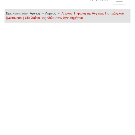
Βρίσκεστε εδώ:
Αρχική
Λήμνος
Λήμνος: Η φωνή της Αγγέλας Παπάζογλου
>>
>>
ζωντανεύει | «Τα Χαΐρια μας εδώ» στον Άγιο Δημήτριο