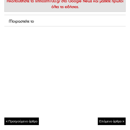
Ακολουθήστε το
limnosfm100.gr στο Google News
και μάθετε πρώτοι
όλες τις ειδήσεις.
Μοιραστείτε το
Προηγούμενο άρθρο
Επόμενο άρθρο