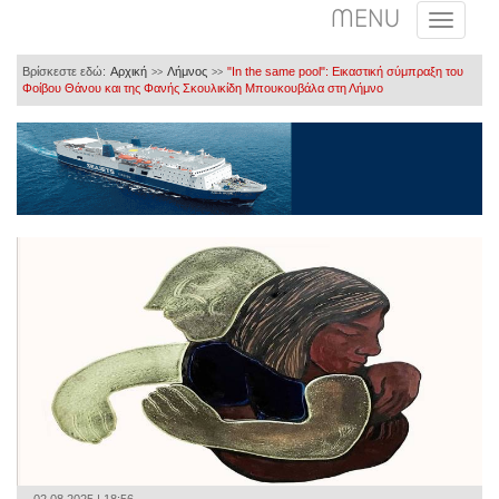
MENU
Βρίσκεστε εδώ:
Αρχική
Λήμνος
"In the same pool": Εικαστική σύμπραξη του
>>
>>
Φοίβου Θάνου και της Φανής Σκουλικίδη Μπουκουβάλα στη Λήμνο