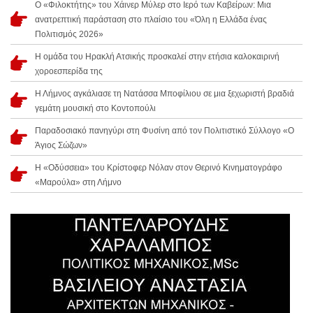
Ο «Φιλοκτήτης» του Χάινερ Μύλερ στο Ιερό των Καβείρων: Μια
ανατρεπτική παράσταση στο πλαίσιο του «Όλη η Ελλάδα ένας
Πολιτισμός 2026»
Η ομάδα του Ηρακλή Ατσικής προσκαλεί στην ετήσια καλοκαιρινή
χοροεσπερίδα της
Η Λήμνος αγκάλιασε τη Νατάσσα Μποφίλιου σε μια ξεχωριστή βραδιά
γεμάτη μουσική στο Κοντοπούλι
Παραδοσιακό πανηγύρι στη Φυσίνη από τον Πολιτιστικό Σύλλογο «Ο
Άγιος Σώζων»
Η «Οδύσσεια» του Κρίστοφερ Νόλαν στον Θερινό Κινηματογράφο
«Μαρούλα» στη Λήμνο