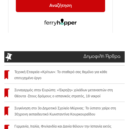
Δημοφιλή Άρθρα
Τεχνική Εταιρεία «Κρίτων»: Το σταθερό σας θεμέλιο για κάθε
επιτυχημένο έργο
Συναγερμός στην Ευρώπη: «Έκρηξη» χιλιάδων μεταναστών στη
Θέουτα -Στους δρόμους ο ισπανικός στρατός, 18 νεκροί
Συγκίνηση στο 3ο Δημοτικό Σχολείο Μύρινας: Το ύστατο χαίρε στη
30χρονη εκπαιδευτικό Κωνσταντίνα Κουρκουραΐδου
Γερμανία, Ιταλία, Φινλανδία και Δανία θέλουν την Ισπανία εκτός