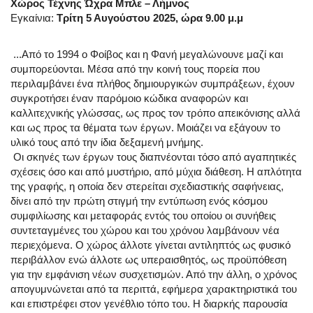
Χώρος Τέχνης Ώχρα Μπλε – Λήμνος
Εγκαίνια:
Τρίτη 5 Αυγούστου 2025, ώρα 9.00 μ.μ
...Από το 1994 ο Φοίβος και η Φανή μεγαλώνουνε μαζί και
συμπορεύονται. Μέσα από την κοινή τους πορεία που
περιλαμβάνει ένα πλήθος δημιουργικών συμπράξεων, έχουν
συγκροτήσει έναν παρόμοιο κώδικα αναφορών και
καλλιτεχνικής γλώσσας, ως προς τον τρόπο απεικόνισης αλλά
και ως προς τα θέματα των έργων. Μοιάζει να εξάγουν το
υλικό τους από την ίδια δεξαμενή μνήμης.
Οι σκηνές των έργων τους διαπνέονται τόσο από αγαπητικές
σχέσεις όσο και από μυστήριο, από μύχια διάθεση. Η απλότητα
της γραφής, η οποία δεν στερείται σχεδιαστικής σαφήνειας,
δίνει από την πρώτη στιγμή την εντύπωση ενός κόσμου
συμφιλίωσης και μεταφοράς εντός του οποίου οι συνήθεις
συντεταγμένες του χώρου και του χρόνου λαμβάνουν νέα
περιεχόμενα. Ο χώρος άλλοτε γίνεται αντιληπτός ως φυσικό
περιβάλλον ενώ άλλοτε ως υπεραισθητός, ως προϋπόθεση
για την εμφάνιση νέων συσχετισμών. Από την άλλη, ο χρόνος
απογυμνώνεται από τα περιττά, εφήμερα χαρακτηριστικά του
και επιστρέφει στον γενέθλιο τόπο του. Η διαρκής παρουσία