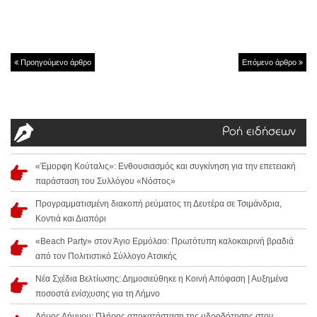
Προηγούμενο άρθρο
Επόμενο άρθρο
Ροή ειδήσεων
«Έμορφη Κούταλις»: Ενθουσιασμός και συγκίνηση για την επετειακή
παράσταση του Συλλόγου «Νόστος»
Προγραμματισμένη διακοπή ρεύματος τη Δευτέρα σε Τσιμάνδρια,
Κοντιά και Διαπόρι
«Beach Party» στον Άγιο Ερμόλαο: Πρωτότυπη καλοκαιρινή βραδιά
από τον Πολιτιστικό Σύλλογο Ατσικής
Νέα Σχέδια Βελτίωσης: Δημοσιεύθηκε η Κοινή Απόφαση | Αυξημένα
ποσοστά ενίσχυσης για τη Λήμνο
Δήμος Λήμνου: Πλήρης αποκατάσταση της υδροδότησης στον