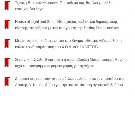
Τεχνική Εταιρεία «Κρίτων»: Το σταθερό σας θεμέλιο για κάθε
επιτυχημένο έργο
House of Light and Spirit: Νέος χώρος ευεξίας και δημιουργικής
κίνησης στη Μύρινα με την υπογραφή της Σοφίας Ρουσοπούλου
Με επιτυχία και «αδιαχώρητο» στο Κινηματοθέατρο «Μαρούλα» η
καλοκαιρινή παράσταση του Χ.Ο.Λ. «Ο ΗΦΑΙΣΤΟΣ»
Σημαντική εξέλιξη: Επιστρέφει η πρωτοβουλία Μπουμπούρα | Ξανά σε
ισχύ το πρόγραμμα αερομεταφοράς για τη Λήμνο
Δημόσιο «ευχαριστώ» στους αδελφούς Ζαΐμη από τον πρόεδρο της
Ατσικής Ν. Κουκουλίθρα για την αποκατάσταση αγροτικού δρόμου