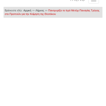
Βρίσκεστε εδώ:
Αρχική
Λήμνος
Πανηγυρίζει το Ιερό Μετόχι Παναγίας Τρύγης
>>
>>
στο Προπούλι για την Κοίμηση της Θεοτόκου