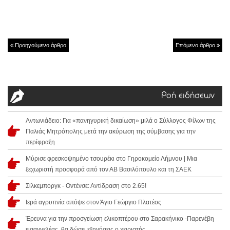
Προηγούμενο άρθρο
Επόμενο άρθρο
Ροή ειδήσεων
Αντωνιάδειο: Για «πανηγυρική δικαίωση» μιλά ο Σύλλογος Φίλων της
Παλιάς Μητρόπολης μετά την ακύρωση της σύμβασης για την
περίφραξη
Μύρισε φρεσκοψημένο τσουρέκι στο Γηροκομείο Λήμνου | Μια
ξεχωριστή προσφορά από τον ΑΒ Βασιλόπουλο και τη ΣΑΕΚ
Σίλκεμποργκ - Οντένσε: Αντίδραση στο 2.65!
Ιερά αγρυπνία απόψε στον Άγιο Γεώργιο Πλατέος
Έρευνα για την προσγείωση ελικοπτέρου στο Σαρακήνικο -Παρενέβη
εισαγγελέας, θα δώσει εξηγήσεις ο χειριστής