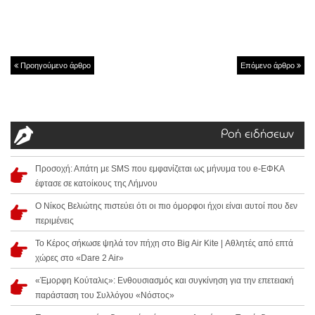
Προηγούμενο άρθρο
Επόμενο άρθρο
Ροή ειδήσεων
Προσοχή: Απάτη με SMS που εμφανίζεται ως μήνυμα του e-ΕΦΚΑ
έφτασε σε κατοίκους της Λήμνου
Ο Νίκος Βελιώτης πιστεύει ότι οι πιο όμορφοι ήχοι είναι αυτοί που δεν
περιμένεις
Το Κέρος σήκωσε ψηλά τον πήχη στο Big Air Kite | Αθλητές από επτά
χώρες στο «Dare 2 Air»
«Έμορφη Κούταλις»: Ενθουσιασμός και συγκίνηση για την επετειακή
παράσταση του Συλλόγου «Νόστος»