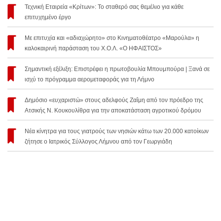
Τεχνική Εταιρεία «Κρίτων»: Το σταθερό σας θεμέλιο για κάθε
επιτυχημένο έργο
Με επιτυχία και «αδιαχώρητο» στο Κινηματοθέατρο «Μαρούλα» η
καλοκαιρινή παράσταση του Χ.Ο.Λ. «Ο ΗΦΑΙΣΤΟΣ»
Σημαντική εξέλιξη: Επιστρέφει η πρωτοβουλία Μπουμπούρα | Ξανά σε
ισχύ το πρόγραμμα αερομεταφοράς για τη Λήμνο
Δημόσιο «ευχαριστώ» στους αδελφούς Ζαΐμη από τον πρόεδρο της
Ατσικής Ν. Κουκουλίθρα για την αποκατάσταση αγροτικού δρόμου
Νέα κίνητρα για τους γιατρούς των νησιών κάτω των 20.000 κατοίκων
ζήτησε ο Ιατρικός Σύλλογος Λήμνου από τον Γεωργιάδη