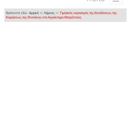
Βρίσκεστε εδώ:
Αρχική
Λήμνος
Τιμητικός εορτασμός της Αποδόσεως της
>>
>>
Κοιμήσεως της Θεοτόκου στο Αγρόκτημα Μητρόπολις