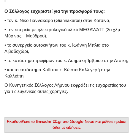
Ο Σύλλογος ευχαριστεί για την προσφορά τους:
•
τον κ. Νίκο Γιαννάκαρο (Giannakaros) στον Κότσινα,
•
την εταιρεία με ηλεκτρολογικό υλικό
MEGAWATT
(2ο χλμ
Μύρινας – Μούδρου),
•
το συνεργείο αυτοκινήτων του κ. Ιωάννη Μπλια στο
Λιβαδοχώρι,
•
το κατάστημα τροφίμων του κ. Ασημάκη Ίμβριου στην Ατσική,
•
και το κατάστημα
Kalli
του κ. Κώστα Καλλιγερή στην
Καλλιόπη.
Ο Κυνηγετικός Σύλλογος Λήμνου εκφράζει τις ευχαριστίες του
για τις ευγενικές αυτές χορηγίες.
Ακολουθήστε το
limnosfm100.gr στο Google News
και μάθετε πρώτοι
όλες τις ειδήσεις.