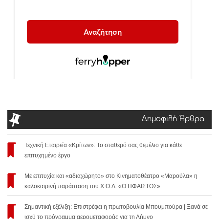
Δημοφιλή Άρθρα
Τεχνική Εταιρεία «Κρίτων»: Το σταθερό σας θεμέλιο για κάθε
επιτυχημένο έργο
Με επιτυχία και «αδιαχώρητο» στο Κινηματοθέατρο «Μαρούλα» η
καλοκαιρινή παράσταση του Χ.Ο.Λ. «Ο ΗΦΑΙΣΤΟΣ»
Σημαντική εξέλιξη: Επιστρέφει η πρωτοβουλία Μπουμπούρα | Ξανά σε
ισχύ το πρόγραμμα αερομεταφοράς για τη Λήμνο