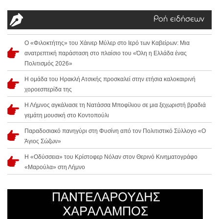
Ροή ειδήσεων
Ο «Φιλοκτήτης» του Χάινερ Μύλερ στο Ιερό των Καβείρων: Μια
ανατρεπτική παράσταση στο πλαίσιο του «Όλη η Ελλάδα ένας
Πολιτισμός 2026»
Η ομάδα του Ηρακλή Ατσικής προσκαλεί στην ετήσια καλοκαιρινή
χοροεσπερίδα της
Η Λήμνος αγκάλιασε τη Νατάσσα Μποφίλιου σε μια ξεχωριστή βραδιά
γεμάτη μουσική στο Κοντοπούλι
Παραδοσιακό πανηγύρι στη Φυσίνη από τον Πολιτιστικό Σύλλογο «Ο
Άγιος Σώζων»
Η «Οδύσσεια» του Κρίστοφερ Νόλαν στον Θερινό Κινηματογράφο
«Μαρούλα» στη Λήμνο