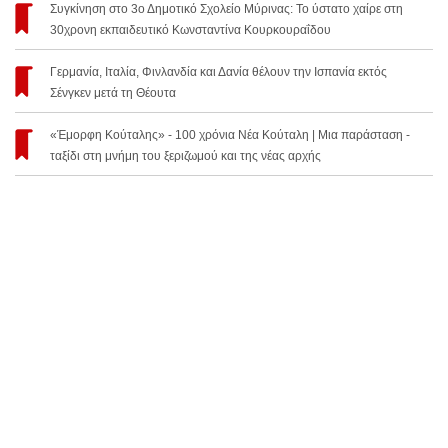
Συγκίνηση στο 3ο Δημοτικό Σχολείο Μύρινας: Το ύστατο χαίρε στη
30χρονη εκπαιδευτικό Κωνσταντίνα Κουρκουραΐδου
Γερμανία, Ιταλία, Φινλανδία και Δανία θέλουν την Ισπανία εκτός
Σένγκεν μετά τη Θέουτα
«Έμορφη Κούταλης» - 100 χρόνια Νέα Κούταλη | Μια παράσταση -
ταξίδι στη μνήμη του ξεριζωμού και της νέας αρχής