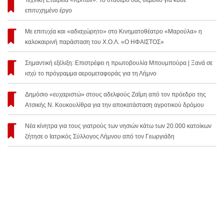
Τεχνική Εταιρεία «Κρίτων»: Το σταθερό σας θεμέλιο για κάθε
επιτυχημένο έργο
Με επιτυχία και «αδιαχώρητο» στο Κινηματοθέατρο «Μαρούλα» η
καλοκαιρινή παράσταση του Χ.Ο.Λ. «Ο ΗΦΑΙΣΤΟΣ»
Σημαντική εξέλιξη: Επιστρέφει η πρωτοβουλία Μπουμπούρα | Ξανά σε
ισχύ το πρόγραμμα αερομεταφοράς για τη Λήμνο
Δημόσιο «ευχαριστώ» στους αδελφούς Ζαΐμη από τον πρόεδρο της
Ατσικής Ν. Κουκουλίθρα για την αποκατάσταση αγροτικού δρόμου
Νέα κίνητρα για τους γιατρούς των νησιών κάτω των 20.000 κατοίκων
ζήτησε ο Ιατρικός Σύλλογος Λήμνου από τον Γεωργιάδη