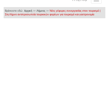
Βρίσκεστε εδώ:
Αρχική
Λήμνος
Νέες γέφυρες συνεργασίας στον τουρισμό |
>>
>>
Στη Λήμνο αντιπροσωπεία τουρκικών φορέων για τουρισμό και γαστρονομία