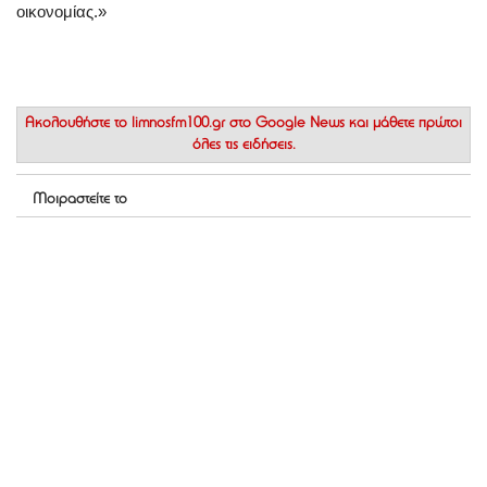
οικονομίας.»
Ακολουθήστε το
limnosfm100.gr στο Google News
και μάθετε πρώτοι
όλες τις ειδήσεις.
Μοιραστείτε το