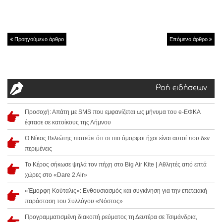
Προηγούμενο άρθρο
Επόμενο άρθρο
Ροή ειδήσεων
Προσοχή: Απάτη με SMS που εμφανίζεται ως μήνυμα του e-ΕΦΚΑ
έφτασε σε κατοίκους της Λήμνου
Ο Νίκος Βελιώτης πιστεύει ότι οι πιο όμορφοι ήχοι είναι αυτοί που δεν
περιμένεις
Το Κέρος σήκωσε ψηλά τον πήχη στο Big Air Kite | Αθλητές από επτά
χώρες στο «Dare 2 Air»
«Έμορφη Κούταλις»: Ενθουσιασμός και συγκίνηση για την επετειακή
παράσταση του Συλλόγου «Νόστος»
Προγραμματισμένη διακοπή ρεύματος τη Δευτέρα σε Τσιμάνδρια,