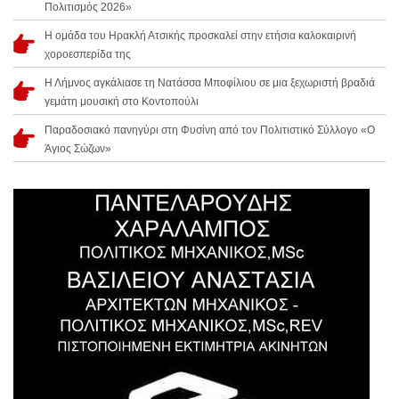
Πολιτισμός 2026»
Η ομάδα του Ηρακλή Ατσικής προσκαλεί στην ετήσια καλοκαιρινή
χοροεσπερίδα της
Η Λήμνος αγκάλιασε τη Νατάσσα Μποφίλιου σε μια ξεχωριστή βραδιά
γεμάτη μουσική στο Κοντοπούλι
Παραδοσιακό πανηγύρι στη Φυσίνη από τον Πολιτιστικό Σύλλογο «Ο
Άγιος Σώζων»