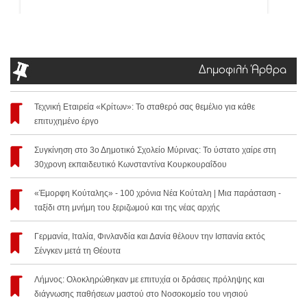
Δημοφιλή Άρθρα
Τεχνική Εταιρεία «Κρίτων»: Το σταθερό σας θεμέλιο για κάθε
επιτυχημένο έργο
Συγκίνηση στο 3ο Δημοτικό Σχολείο Μύρινας: Το ύστατο χαίρε στη
30χρονη εκπαιδευτικό Κωνσταντίνα Κουρκουραΐδου
«Έμορφη Κούταλης» - 100 χρόνια Νέα Κούταλη | Μια παράσταση -
ταξίδι στη μνήμη του ξεριζωμού και της νέας αρχής
Γερμανία, Ιταλία, Φινλανδία και Δανία θέλουν την Ισπανία εκτός
Σένγκεν μετά τη Θέουτα
Λήμνος: Ολοκληρώθηκαν με επιτυχία οι δράσεις πρόληψης και
διάγνωσης παθήσεων μαστού στο Νοσοκομείο του νησιού