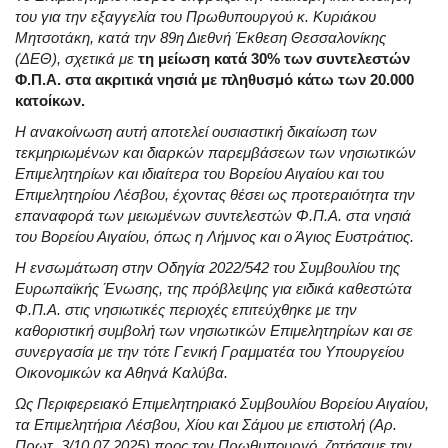
του για την εξαγγελία του Πρωθυπουργού κ. Κυριάκου
Μητσοτάκη, κατά την 89η Διεθνή Έκθεση Θεσσαλονίκης
(ΔΕΘ), σχετικά με
τη μείωση κατά 30% των συντελεστών
Φ.Π.Α. στα ακριτικά νησιά με πληθυσμό κάτω των 20.000
κατοίκων.
Η ανακοίνωση αυτή αποτελεί ουσιαστική δικαίωση των
τεκμηριωμένων και διαρκών παρεμβάσεων των νησιωτικών
Επιμελητηρίων και ιδιαίτερα του Βορείου Αιγαίου και του
Επιμελητηρίου Λέσβου, έχοντας θέσει ως προτεραιότητα την
επαναφορά των μειωμένων συντελεστών Φ.Π.Α. στα νησιά
του Βορείου Αιγαίου, όπως η Λήμνος και ο Άγιος Ευστράτιος.
Η ενσωμάτωση στην Οδηγία 2022/542 του Συμβουλίου της
Ευρωπαϊκής Ένωσης, της πρόβλεψης για ειδικά καθεστώτα
Φ.Π.Α. στις νησιωτικές περιοχές επιτεύχθηκε με την
καθοριστική συμβολή των νησιωτικών Επιμελητηρίων και σε
συνεργασία με την τότε Γενική Γραμματέα του Υπουργείου
Οικονομικών κα Αθηνά Καλύβα.
Ως Περιφερειακό Επιμελητηριακό Συμβουλίου Βορείου Αιγαίου,
τα Επιμελητήρια Λέσβου, Χίου και Σάμου με επιστολή (Αρ.
Πρωτ. 3/10.07.2025) προς τον Πρωθυπουργό, ζητήσαμε την