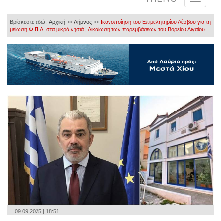
Βρίσκεστε εδώ:
Αρχική
Λήμνος
Ικανοποίηση του Επιμελητηρίου Λέσβου για τη
>>
>>
μείωση Φ.Π.Α. στα μικρά νησιά | Δικαίωση των παρεμβάσεων του Βορείου Αιγαίου
09.09.2025 | 18:51