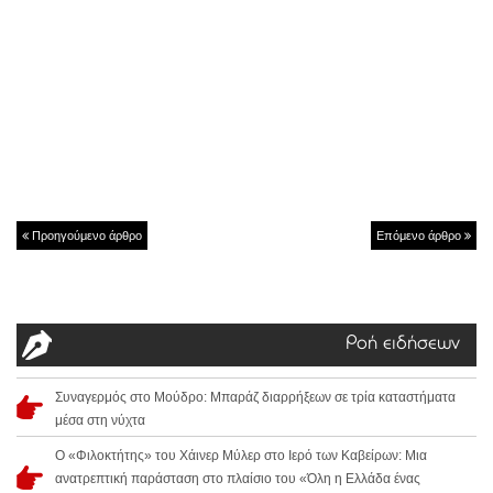
Προηγούμενο άρθρο
Επόμενο άρθρο
Ροή ειδήσεων
Συναγερμός στο Μούδρο: Μπαράζ διαρρήξεων σε τρία καταστήματα
μέσα στη νύχτα
Ο «Φιλοκτήτης» του Χάινερ Μύλερ στο Ιερό των Καβείρων: Μια
ανατρεπτική παράσταση στο πλαίσιο του «Όλη η Ελλάδα ένας