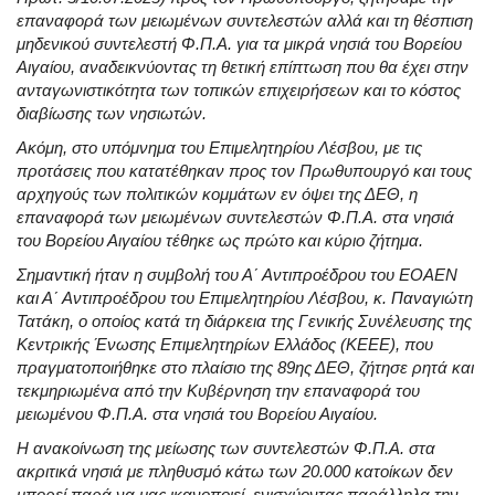
επαναφορά των μειωμένων συντελεστών αλλά και τη θέσπιση
μηδενικού συντελεστή Φ.Π.Α. για τα μικρά νησιά του Βορείου
Αιγαίου, αναδεικνύοντας τη θετική επίπτωση που θα έχει στην
ανταγωνιστικότητα των τοπικών επιχειρήσεων και το κόστος
διαβίωσης των νησιωτών.
Ακόμη, στο υπόμνημα του Επιμελητηρίου Λέσβου, με τις
προτάσεις που κατατέθηκαν προς τον Πρωθυπουργό και τους
αρχηγούς των πολιτικών κομμάτων εν όψει της ΔΕΘ, η
επαναφορά των μειωμένων συντελεστών Φ.Π.Α. στα νησιά
του Βορείου Αιγαίου τέθηκε ως πρώτο και κύριο ζήτημα.
Σημαντική ήταν η συμβολή του Α΄ Αντιπροέδρου του ΕΟΑΕΝ
και Α΄ Αντιπροέδρου του Επιμελητηρίου Λέσβου, κ. Παναγιώτη
Τατάκη, ο οποίος κατά τη διάρκεια της Γενικής Συνέλευσης της
Κεντρικής Ένωσης Επιμελητηρίων Ελλάδος (ΚΕΕΕ), που
πραγματοποιήθηκε στο πλαίσιο της 89ης ΔΕΘ, ζήτησε ρητά και
τεκμηριωμένα από την Κυβέρνηση την επαναφορά του
μειωμένου Φ.Π.Α. στα νησιά του Βορείου Αιγαίου.
Η ανακοίνωση της μείωσης των συντελεστών Φ.Π.Α. στα
ακριτικά νησιά με πληθυσμό κάτω των 20.000 κατοίκων δεν
μπορεί παρά να μας ικανοποιεί, ενισχύοντας παράλληλα την