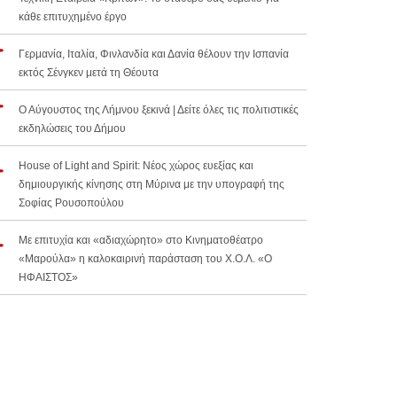
κάθε επιτυχημένο έργο
Γερμανία, Ιταλία, Φινλανδία και Δανία θέλουν την Ισπανία
εκτός Σένγκεν μετά τη Θέουτα
Ο Αύγουστος της Λήμνου ξεκινά | Δείτε όλες τις πολιτιστικές
εκδηλώσεις του Δήμου
House of Light and Spirit: Νέος χώρος ευεξίας και
δημιουργικής κίνησης στη Μύρινα με την υπογραφή της
Σοφίας Ρουσοπούλου
Με επιτυχία και «αδιαχώρητο» στο Κινηματοθέατρο
«Μαρούλα» η καλοκαιρινή παράσταση του Χ.Ο.Λ. «Ο
ΗΦΑΙΣΤΟΣ»