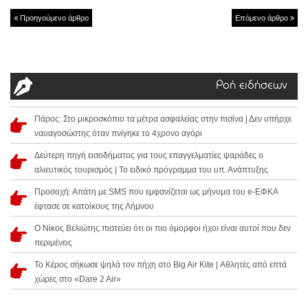
Προηγούμενο άρθρο
Επόμενο άρθρο
Ροή ειδήσεων
Πάρος: Στο μικροσκόπιο τα μέτρα ασφαλείας στην πισίνα | Δεν υπήρχε
ναυαγοσώστης όταν πνίγηκε το 4χρονο αγόρι
Δεύτερη πηγή εισοδήματος για τους επαγγελματίες ψαράδες ο
αλιευτικός τουρισμός | Το ειδικό πρόγραμμα του υπ. Ανάπτυξης
Προσοχή: Απάτη με SMS που εμφανίζεται ως μήνυμα του e-ΕΦΚΑ
έφτασε σε κατοίκους της Λήμνου
Ο Νίκος Βελιώτης πιστεύει ότι οι πιο όμορφοι ήχοι είναι αυτοί που δεν
περιμένεις
Το Κέρος σήκωσε ψηλά τον πήχη στο Big Air Kite | Αθλητές από επτά
χώρες στο «Dare 2 Air»