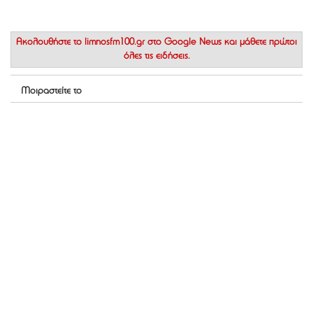
Ακολουθήστε το
limnosfm100.gr στο Google News
και μάθετε πρώτοι
όλες τις ειδήσεις.
Μοιραστείτε το