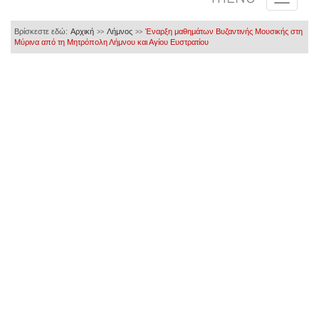
Βρίσκεστε εδώ:
Αρχική
Λήμνος
Έναρξη μαθημάτων Βυζαντινής Μουσικής στη
>>
>>
Μύρινα από τη Μητρόπολη Λήμνου και Αγίου Ευστρατίου