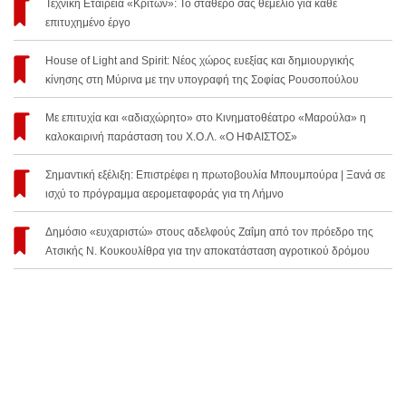
Τεχνική Εταιρεία «Κρίτων»: Το σταθερό σας θεμέλιο για κάθε
επιτυχημένο έργο
House of Light and Spirit: Νέος χώρος ευεξίας και δημιουργικής
κίνησης στη Μύρινα με την υπογραφή της Σοφίας Ρουσοπούλου
Με επιτυχία και «αδιαχώρητο» στο Κινηματοθέατρο «Μαρούλα» η
καλοκαιρινή παράσταση του Χ.Ο.Λ. «Ο ΗΦΑΙΣΤΟΣ»
Σημαντική εξέλιξη: Επιστρέφει η πρωτοβουλία Μπουμπούρα | Ξανά σε
ισχύ το πρόγραμμα αερομεταφοράς για τη Λήμνο
Δημόσιο «ευχαριστώ» στους αδελφούς Ζαΐμη από τον πρόεδρο της
Ατσικής Ν. Κουκουλίθρα για την αποκατάσταση αγροτικού δρόμου