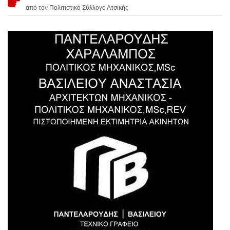
από τον Πολιτιστικό Σύλλογο Ατσικής