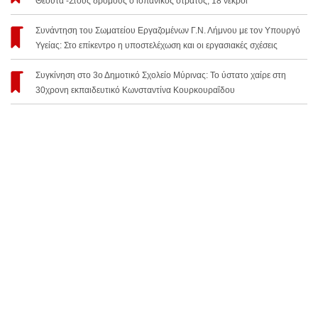
Θέουτα -Στους δρόμους ο ισπανικός στρατός, 18 νεκροί
Συνάντηση του Σωματείου Εργαζομένων Γ.Ν. Λήμνου με τον Υπουργό
Υγείας: Στο επίκεντρο η υποστελέχωση και οι εργασιακές σχέσεις
Συγκίνηση στο 3ο Δημοτικό Σχολείο Μύρινας: Το ύστατο χαίρε στη
30χρονη εκπαιδευτικό Κωνσταντίνα Κουρκουραΐδου