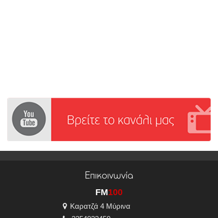
Επικοινωνία
FM
100
Καρατζά 4 Μύρινα