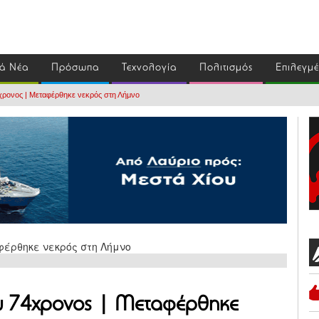
ά Νέα
Πρόσωπα
Τεχνολογία
Πολιτισμός
Επιλεγμ
χρονος | Μεταφέρθηκε νεκρός στη Λήμνο
ω 74χρονος | Μεταφέρθηκε