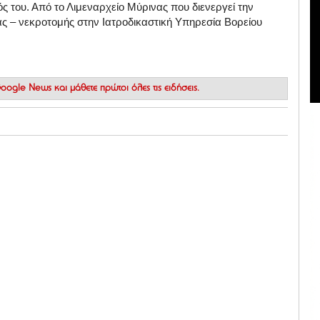
ς του. Από το Λιμεναρχείο Μύρινας που διενεργεί την
ς – νεκροτομής στην Ιατροδικαστική Υπηρεσία Βορείου
 Google News
και μάθετε πρώτοι όλες τις ειδήσεις.