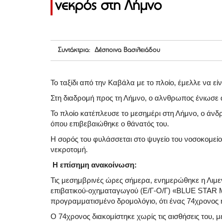
νεκρός στη Λήμνο
Συντάκτρια: Δέσποινα Βασιλειάδου
Το ταξίδι από την Καβάλα με το πλοίο, έμελλε να εί
Στη διαδρομή προς τη Λήμνο, ο αλνθρωπος ένιωσε α
Το πλοίο κατέπλευσε το μεσημέρι στη Λήμνο, ο άν
όπου επιβεβαιώθηκε ο θάνατός του.
Η σορός του φυλάσσεται στο ψυγείο του νοσοκομείο
νεκροτομή.
Η επίσημη ανακοίνωση:
Τις μεσημβρινές ώρες σήμερα, ενημερώθηκε η Λιμ
επιβατικού-οχηματαγωγού (Ε/Γ-Ο/Γ) «BLUE STAR 
προγραμματισμένο δρομολόγιο, ότι ένας 74χρονος 
Ο 74χρονος διακομίστηκε χωρίς τις αισθήσεις του,