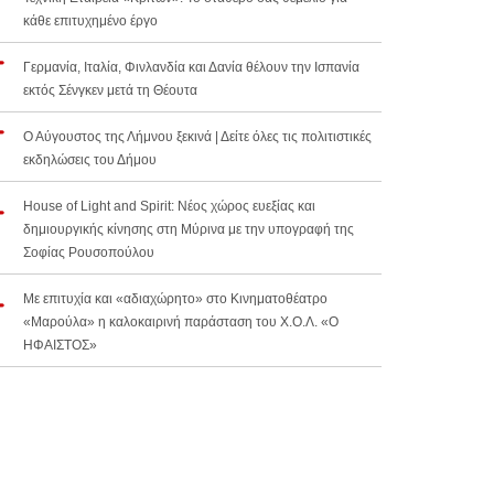
κάθε επιτυχημένο έργο
Γερμανία, Ιταλία, Φινλανδία και Δανία θέλουν την Ισπανία
εκτός Σένγκεν μετά τη Θέουτα
Ο Αύγουστος της Λήμνου ξεκινά | Δείτε όλες τις πολιτιστικές
εκδηλώσεις του Δήμου
House of Light and Spirit: Νέος χώρος ευεξίας και
δημιουργικής κίνησης στη Μύρινα με την υπογραφή της
Σοφίας Ρουσοπούλου
Με επιτυχία και «αδιαχώρητο» στο Κινηματοθέατρο
«Μαρούλα» η καλοκαιρινή παράσταση του Χ.Ο.Λ. «Ο
ΗΦΑΙΣΤΟΣ»