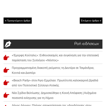
Προηγούμενο άρθρο
Επόμενο άρθρο
Ροή ειδήσεων
«Έμορφη Κούταλις»: Ενθουσιασμός και συγκίνηση για την επετειακή
παράσταση του Συλλόγου «Νόστος»
Προγραμματισμένη διακοπή ρεύματος τη Δευτέρα σε Τσιμάνδρια,
Κοντιά και Διαπόρι
«Beach Party» στον Άγιο Ερμόλαο: Πρωτότυπη καλοκαιρινή βραδιά
από τον Πολιτιστικό Σύλλογο Ατσικής
Νέα Σχέδια Βελτίωσης: Δημοσιεύθηκε η Κοινή Απόφαση | Αυξημένα
ποσοστά ενίσχυσης για τη Λήμνο
Δήμος Λήμνου: Πλήρης αποκατάσταση της υδροδότησης στον