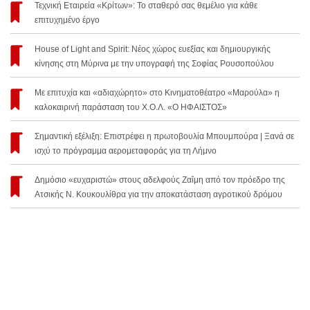
Τεχνική Εταιρεία «Κρίτων»: Το σταθερό σας θεμέλιο για κάθε
επιτυχημένο έργο
House of Light and Spirit: Νέος χώρος ευεξίας και δημιουργικής
κίνησης στη Μύρινα με την υπογραφή της Σοφίας Ρουσοπούλου
Με επιτυχία και «αδιαχώρητο» στο Κινηματοθέατρο «Μαρούλα» η
καλοκαιρινή παράσταση του Χ.Ο.Λ. «Ο ΗΦΑΙΣΤΟΣ»
Σημαντική εξέλιξη: Επιστρέφει η πρωτοβουλία Μπουμπούρα | Ξανά σε
ισχύ το πρόγραμμα αερομεταφοράς για τη Λήμνο
Δημόσιο «ευχαριστώ» στους αδελφούς Ζαΐμη από τον πρόεδρο της
Ατσικής Ν. Κουκουλίθρα για την αποκατάσταση αγροτικού δρόμου