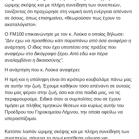
ώριμης σκέψης και με πλήρη συνείδηση των συνεπειών,
τονίζοντας ότι προχώρησε στη νομική αυτή ενέργεια απέναντι
σε όσους, όπως επισημαίνει, «θεωρούσαν πως έχουν το
ακαταλόγιστο».
Ο FM100 επικοινώνησε με τον κ. Λούκα ο οποίος δήλωσε:
"Δεν εχω να προσθέσω κάτι παραπάνω από όσα αναφέρει η
ανάρτηση. Ο ίδιος που έχει υποπέσει στις πράξεις που
αναφέρω στο δικόγραφο ξέρει. Από εδώ και πέρα
αναλαμβάνει η δικαιοσύνης".
Η ανάρτηση που κ. Λούκα αναφέρει:
Η τιμή και η υπόληψη είναι ότι ιερότερο κουβαλάμε πάνω μας
σε αυτήν την ζωή. Έχουμε καθήκον τόσο απέναντι σε αυτούς
που μας φέραν στην ζωή, όσο και στα παιδιά μας, να τις
περιφρουρούμε. Ειδικά όταν οι συμπολίτες σου σε έχουν
τιμήσει με πλήθος τιμητικών θέσεων και κυρίως αυτήν του
Προέδρου του Γηροκομείου Λήμνου, την οποία οφείλω να
υπερασπίζομαι.
Κατόπιν λοιπόν ώριμης σκέψης και με πλήρη συνείδηση των
συνεπειών, σήμερα το πρωί κατέθεσα μήνυση για