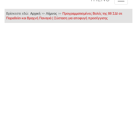
Βρίσκεστε εδώ:
Αρχική
Λήμνος
Προγραμματισμένες Βολές της 88 ΣΔΙ σε
>>
>>
Παραδείσι και Βραχνή Παναγιά | Σύσταση για αποφυγή προσέγγισης