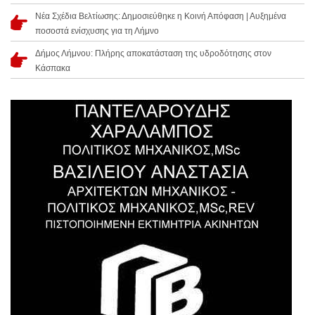
Νέα Σχέδια Βελτίωσης: Δημοσιεύθηκε η Κοινή Απόφαση | Αυξημένα
ποσοστά ενίσχυσης για τη Λήμνο
Δήμος Λήμνου: Πλήρης αποκατάσταση της υδροδότησης στον
Κάσπακα