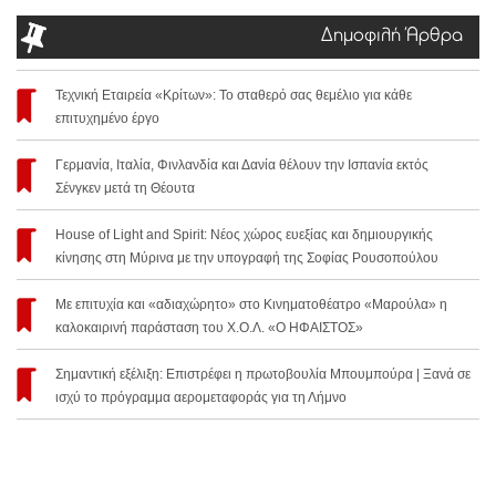
Δημοφιλή Άρθρα
Τεχνική Εταιρεία «Κρίτων»: Το σταθερό σας θεμέλιο για κάθε
επιτυχημένο έργο
Γερμανία, Ιταλία, Φινλανδία και Δανία θέλουν την Ισπανία εκτός
Σένγκεν μετά τη Θέουτα
House of Light and Spirit: Νέος χώρος ευεξίας και δημιουργικής
κίνησης στη Μύρινα με την υπογραφή της Σοφίας Ρουσοπούλου
Με επιτυχία και «αδιαχώρητο» στο Κινηματοθέατρο «Μαρούλα» η
καλοκαιρινή παράσταση του Χ.Ο.Λ. «Ο ΗΦΑΙΣΤΟΣ»
Σημαντική εξέλιξη: Επιστρέφει η πρωτοβουλία Μπουμπούρα | Ξανά σε
ισχύ το πρόγραμμα αερομεταφοράς για τη Λήμνο