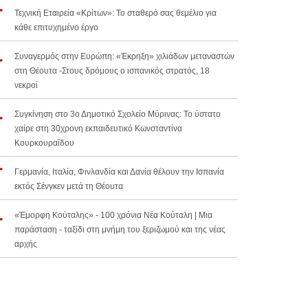
Τεχνική Εταιρεία «Κρίτων»: Το σταθερό σας θεμέλιο για
κάθε επιτυχημένο έργο
Συναγερμός στην Ευρώπη: «Έκρηξη» χιλιάδων μεταναστών
στη Θέουτα -Στους δρόμους ο ισπανικός στρατός, 18
νεκροί
Συγκίνηση στο 3ο Δημοτικό Σχολείο Μύρινας: Το ύστατο
χαίρε στη 30χρονη εκπαιδευτικό Κωνσταντίνα
Κουρκουραΐδου
Γερμανία, Ιταλία, Φινλανδία και Δανία θέλουν την Ισπανία
εκτός Σένγκεν μετά τη Θέουτα
«Έμορφη Κούταλης» - 100 χρόνια Νέα Κούταλη | Μια
παράσταση - ταξίδι στη μνήμη του ξεριζωμού και της νέας
αρχής