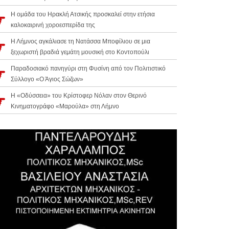
Η ομάδα του Ηρακλή Ατσικής προσκαλεί στην ετήσια
καλοκαιρινή χοροεσπερίδα της
Η Λήμνος αγκάλιασε τη Νατάσσα Μποφίλιου σε μια
ξεχωριστή βραδιά γεμάτη μουσική στο Κοντοπούλι
Παραδοσιακό πανηγύρι στη Φυσίνη από τον Πολιτιστικό
Σύλλογο «Ο Άγιος Σώζων»
Η «Οδύσσεια» του Κρίστοφερ Νόλαν στον Θερινό
Κινηματογράφο «Μαρούλα» στη Λήμνο