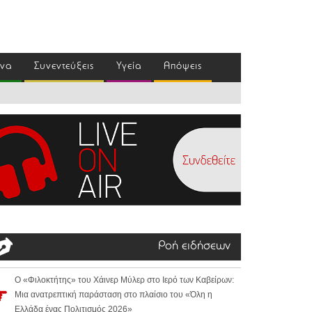
ένα
Συνεντεύξεις
Υγεία
Απόψεις
Ροή ειδήσεων
Ο «Φιλοκτήτης» του Χάινερ Μύλερ στο Ιερό των Καβείρων:
Μια ανατρεπτική παράσταση στο πλαίσιο του «Όλη η
Ελλάδα ένας Πολιτισμός 2026»