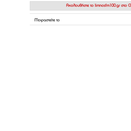
Ακολουθήστε το
limnosfm100.gr στο
Μοιραστείτε το