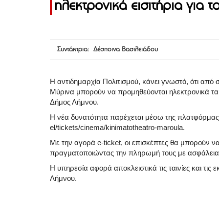
ηλεκτρονικά εισιτήρια για τ
Συντάκτρια: Δέσποινα Βασιλειάδου
Η αντιδημαρχία Πολιτισμού, κάνει γνωστό, ότι από
Μύρινα μπορούν να προμηθεύονται ηλεκτρονικά τα ει
Δήμος Λήμνου.
Η νέα δυνατότητα παρέχεται μέσω της πλατφόρμας
el/tickets/cinema/kinimatotheatro-maroula.
Με την αγορά e-ticket, οι επισκέπτες θα μπορούν ν
πραγματοποιώντας την πληρωμή τους με ασφάλεια
Η υπηρεσία αφορά αποκλειστικά τις ταινίες και τι
Λήμνου.