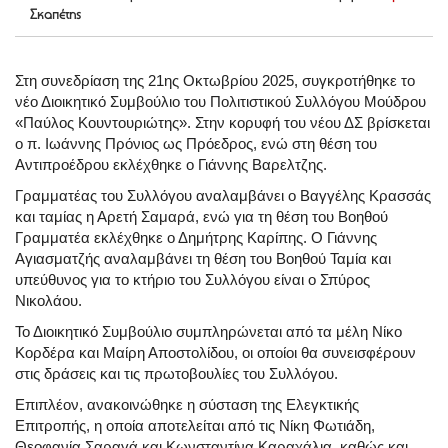
Σκαπέτης
Στη συνεδρίαση της 21ης Οκτωβρίου 2025, συγκροτήθηκε το
νέο Διοικητικό Συμβούλιο του Πολιτιστικού Συλλόγου Μούδρου
«Παύλος Κουντουριώτης». Στην κορυφή του νέου ΔΣ βρίσκεται
ο π. Ιωάννης Πρόνιος ως Πρόεδρος, ενώ στη θέση του
Αντιπροέδρου εκλέχθηκε ο Γιάννης Βαρελτζης.
Γραμματέας του Συλλόγου αναλαμβάνει ο Βαγγέλης Κρασσάς
και ταμίας η Αρετή Σαμαρά, ενώ για τη θέση του Βοηθού
Γραμματέα εκλέχθηκε ο Δημήτρης Καρίπης. Ο Γιάννης
Αγιασματζής αναλαμβάνει τη θέση του Βοηθού Ταμία και
υπεύθυνος για το κτήριο του Συλλόγου είναι ο Σπύρος
Νικολάου.
Το Διοικητικό Συμβούλιο συμπληρώνεται από τα μέλη Νίκο
Κορδέρα και Μαίρη Αποστολίδου, οι οποίοι θα συνεισφέρουν
στις δράσεις και τις πρωτοβουλίες του Συλλόγου.
Επιπλέον, ανακοινώθηκε η σύσταση της Ελεγκτικής
Επιτροπής, η οποία αποτελείται από τις Νίκη Φωτιάδη,
Θεοφανία Σαραγά και Κωνσταντίνα Καραχάλια, καθώς και