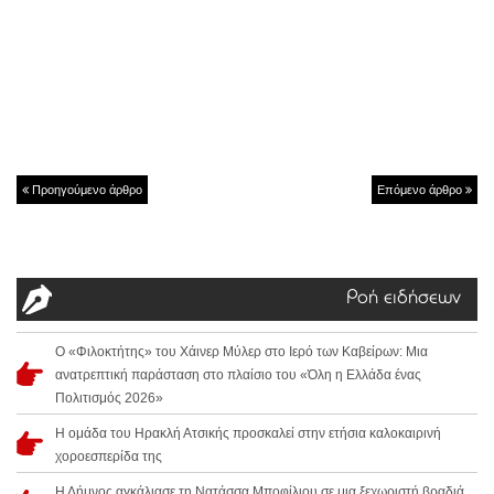
Προηγούμενο άρθρο
Επόμενο άρθρο
Ροή ειδήσεων
Ο «Φιλοκτήτης» του Χάινερ Μύλερ στο Ιερό των Καβείρων: Μια
ανατρεπτική παράσταση στο πλαίσιο του «Όλη η Ελλάδα ένας
Πολιτισμός 2026»
Η ομάδα του Ηρακλή Ατσικής προσκαλεί στην ετήσια καλοκαιρινή
χοροεσπερίδα της
Η Λήμνος αγκάλιασε τη Νατάσσα Μποφίλιου σε μια ξεχωριστή βραδιά