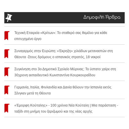
Δημοφιλή Άρθρα
Τεχνική Εταιρεία «Κρίτων»: Το σταθερό σας θεμέλιο για κάθε
επιτυχημένο έργο
Συναγερμός στην Ευρώπη: «Έκρηξη» χιλιάδων μεταναστών στη
Θέουτα -Στους δρόμους ο ισπανικός στρατός, 18 νεκροί
Συγκίνηση στο 3ο Δημοτικό Σχολείο Μύρινας: Το ύστατο χαίρε στη
30χρονη εκπαιδευτικό Κωνσταντίνα Κουρκουραΐδου
Γερμανία, Ιταλία, Φινλανδία και Δανία θέλουν την Ισπανία εκτός
Σένγκεν μετά τη Θέουτα
«Έμορφη Κούταλης» - 100 χρόνια Νέα Κούταλη | Μια παράσταση -
ταξίδι στη μνήμη του ξεριζωμού και της νέας αρχής