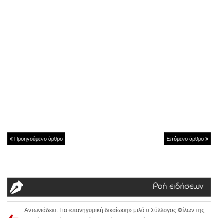
Προηγούμενο άρθρο
Επόμενο άρθρο
Ροή ειδήσεων
Αντωνιάδειο: Για «πανηγυρική δικαίωση» μιλά ο Σύλλογος Φίλων της