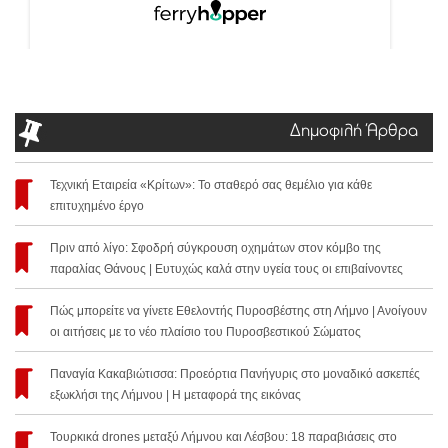
Δημοφιλή Άρθρα
Τεχνική Εταιρεία «Κρίτων»: Το σταθερό σας θεμέλιο για κάθε
επιτυχημένο έργο
Πριν από λίγο: Σφοδρή σύγκρουση οχημάτων στον κόμβο της
παραλίας Θάνους | Ευτυχώς καλά στην υγεία τους οι επιβαίνοντες
Πώς μπορείτε να γίνετε Εθελοντής Πυροσβέστης στη Λήμνο | Ανοίγουν
οι αιτήσεις με το νέο πλαίσιο του Πυροσβεστικού Σώματος
Παναγία Κακαβιώτισσα: Προεόρτια Πανήγυρις στο μοναδικό ασκεπές
εξωκλήσι της Λήμνου | Η μεταφορά της εικόνας
Τουρκικά drones μεταξύ Λήμνου και Λέσβου: 18 παραβιάσεις στο