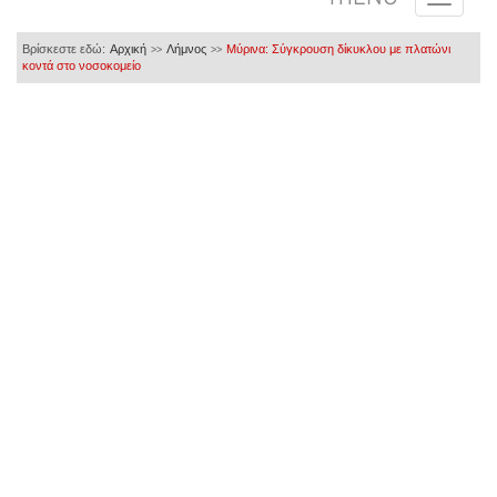
Βρίσκεστε εδώ:
Αρχική
Λήμνος
Μύρινα: Σύγκρουση δίκυκλου με πλατώνι
>>
>>
κοντά στο νοσοκομείο