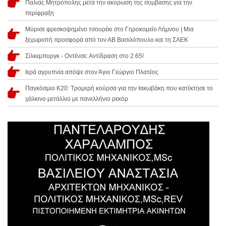
Παλιάς Μητρόπολης μετά την ακύρωση της σύμβασης για την
περίφραξη
Μύρισε φρεσκοψημένο τσουρέκι στο Γηροκομείο Λήμνου | Μια
ξεχωριστή προσφορά από τον ΑΒ Βασιλόπουλο και τη ΣΑΕΚ
Σίλκεμποργκ - Οντένσε: Αντίδραση στο 2.65!
Ιερά αγρυπνία απόψε στον Άγιο Γεώργιο Πλατέος
Παγκόσμιο Κ20: Τρομερή κούρσα για την Ιακωβάκη που κατέκτησε το
χάλκινο μετάλλιο με πανελλήνιο ρεκόρ