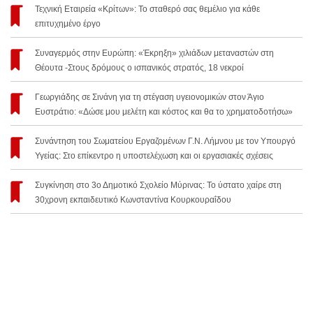
Τεχνική Εταιρεία «Κρίτων»: Το σταθερό σας θεμέλιο για κάθε
επιτυχημένο έργο
Συναγερμός στην Ευρώπη: «Έκρηξη» χιλιάδων μεταναστών στη
Θέουτα -Στους δρόμους ο ισπανικός στρατός, 18 νεκροί
Γεωργιάδης σε Σινάνη για τη στέγαση υγειονομικών στον Άγιο
Ευστράτιο: «Δώσε μου μελέτη και κόστος και θα το χρηματοδοτήσω»
Συνάντηση του Σωματείου Εργαζομένων Γ.Ν. Λήμνου με τον Υπουργό
Υγείας: Στο επίκεντρο η υποστελέχωση και οι εργασιακές σχέσεις
Συγκίνηση στο 3ο Δημοτικό Σχολείο Μύρινας: Το ύστατο χαίρε στη
30χρονη εκπαιδευτικό Κωνσταντίνα Κουρκουραΐδου