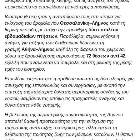
δεδομένα της επιβατικής κίνησης και τις ανάγκες του νησιού,
προκειμένου να επανέλθουν με νεότερες ανακοινώσεις.
Ιδιαίτερα θετική ήταν η ανταπόκρισή τους στο αίτημα για
ενίσχυση του δρομολογίου
Θεσσαλονίκη–Λήμνος
κατά τη
θερινή περίοδο, με στόχο την προσθήκη
δύο επιπλέον
εβδομαδιαίων πτήσεων
. Παράλληλα, συμφωνήθηκε η
ανάγκη για αύξηση των διαθέσιμων θέσεων στη
γραμμή
Αθήνα–Λήμνος
καθ’ όλη τη διάρκεια του χειμώνα,
μέσω της δρομολόγησης αεροσκάφους
72 θέσεων αντί 42
,
εξέλιξη που αναμένεται να συμβάλει και στη μείωση της μέσης
τιμής του εισιτηρίου.
Επιπλέον, εκφράστηκε η πρόθεση και από τις δύο πλευρές για
συνέχιση της επικοινωνίας και συνεργασίας, με σκοπό την
επίτευξη της καλύτερης δυνατής αεροπορικής σύνδεσης του
νησιού, λαμβάνοντας υπόψη τις πραγματικές ανάγκες και
δυνατότητες κάθε γραμμής.
Η βελτίωση της αεροπορικής συνδεσιμότητας της Λήμνου
αποτελεί βασική προτεραιότητα για την ενίσχυση της
τουριστικής ανάπτυξης του νησιού μας, αλλά και για τη
βελτίωση της ποιότητας ζωής των μόνιμων κατοίκων. Η θετική